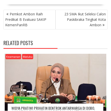
P
Pemkot Ambon Raih
23 SMA Ikut Seleksi Calon
O
Predikat B Evaluasi SAKIP
Paskibraka Tingkat Kota
S
KemenPanRB
Ambon
T
N
A
RELATED POSTS
V
I
G
Keamanan
Maluku
A
T
I
O
N
WIDYA PRATIWI PRIHATIN BENTROK ANTARWARGA DI DOBO,