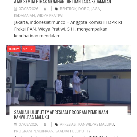
AJAK SEMUA PIHAK MENAHAN DIRI DAN JAGA KEDAMAIAN
07/08/2026
BENTROK
,
DOBO
,
JAGA
,
KEDAMAIAN
,
WIDYA PRATIWI
Jakarta, indonesiatimur.co – Anggota Komisi III DPR RI
Fraksi PAN, Widya Pratiwi, S.H., menyampaikan
keprihatinan mendalam...
Hukum
Maluku
SAADIAH ULUPUTTY APRESIASI PROGRAM PEMBINAAN
KANWILPAS MALUKU
07/08/2026
APRESIASI
,
KANWILPAS MALUKU
,
PROGRAM PEMBINAAN
,
SAADIAH ULUPUTTY