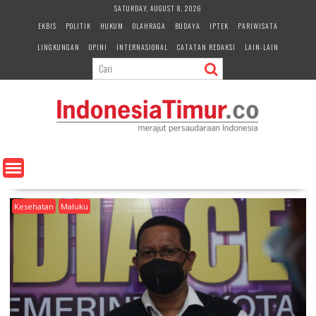
S
SATURDAY, AUGUST 8, 2026
k
EKBIS
POLITIK
HUKUM
OLAHRAGA
BUDAYA
IPTEK
PARIWISATA
i
LINGKUNGAN
OPINI
INTERNASIONAL
CATATAN REDAKSI
LAIN-LAIN
p
t
o
c
o
n
t
e
n
t
Kesehatan
Maluku