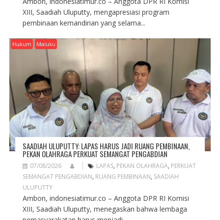
Ambon, indonesiatimur.co – Anggota DPR RI Komisi
XIII, Saadiah Uluputty, mengapresiasi program
pembinaan kemandirian yang selama...
Hukum
Maluku
SAADIAH ULUPUTTY: LAPAS HARUS JADI RUANG PEMBINAAN,
PEKAN OLAHRAGA PERKUAT SEMANGAT PENGABDIAN
07/08/2026
LAPAS
,
PEKAN OLAHRAGA
,
PERKUAT
SEMANGAT PENGABDIAN
,
RUANG PEMBINAAN
,
SAADIAH
ULUPUTTY
Ambon, indonesiatimur.co – Anggota DPR RI Komisi
XIII, Saadiah Uluputty, menegaskan bahwa lembaga
pemasyarakatan harus menjadi...