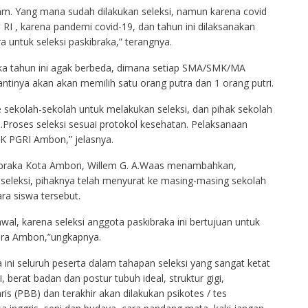
am. Yang mana sudah dilakukan seleksi, namun karena covid
I , karena pandemi covid-19, dan tahun ini dilaksanakan
 untuk seleksi paskibraka,” terangnya.
aka tahun ini agak berbeda, dimana setiap SMA/SMK/MA
ntinya akan akan memilih satu orang putra dan 1 orang putri.
 sekolah-sekolah untuk melakukan seleksi, dan pihak sekolah
roses seleksi sesuai protokol kesehatan. Pelaksanaan
MK PGRI Ambon,” jelasnya.
skibraka Kota Ambon, Willem G. A.Waas menambahkan,
eleksi, pihaknya telah menyurat ke masing-masing sekolah
ra siswa tersebut.
wal, karena seleksi anggota paskibraka ini bertujuan untuk
ora Ambon,”ungkapnya.
 ini seluruh peserta dalam tahapan seleksi yang sangat ketat
 berat badan dan postur tubuh ideal, struktur gigi,
s (PBB) dan terakhir akan dilakukan psikotes / tes