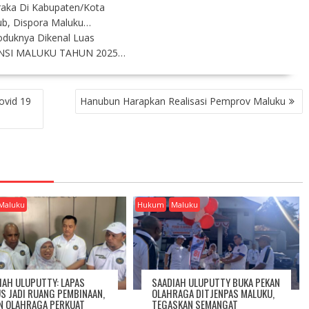
raka Di Kabupaten/Kota
ub, Dispora Maluku…
oduknya Dikenal Luas
INSI MALUKU TAHUN 2025…
ovid 19
Hanubun Harapkan Realisasi Pemprov Maluku
Maluku
Hukum
Maluku
IAH ULUPUTTY: LAPAS
SAADIAH ULUPUTTY BUKA PEKAN
S JADI RUANG PEMBINAAN,
OLAHRAGA DITJENPAS MALUKU,
N OLAHRAGA PERKUAT
TEGASKAN SEMANGAT