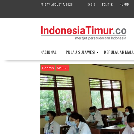
S
FRIDAY, AUGUST 7, 2026
EKBIS
POLITIK
HUKUM
k
i
p
t
o
c
o
NASIONAL
PULAU SULAWESI
KEPULAUAN MAL
n
t
Daerah
Maluku
e
n
t