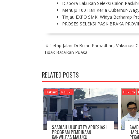
Dispora Lakukan Seleksi Calon Paskib
Menuju 100 Hari Kerja Gubernur-Wag
Tinjau EXPO SMK, Widya Berharap Pr
PROSES SELEKSI PASKIBRAKA PROV
P
Tetap Jalan Di Bulan Ramadhan, Vaksinasi C
O
Tidak Batalkan Puasa
S
T
N
RELATED POSTS
A
V
I
Hukum
Maluku
Hukum
G
A
T
I
O
SAADIAH ULUPUTTY APRESIASI
SAAD
N
PROGRAM PEMBINAAN
HARU
KANWILPAS MALUKU
PEKA