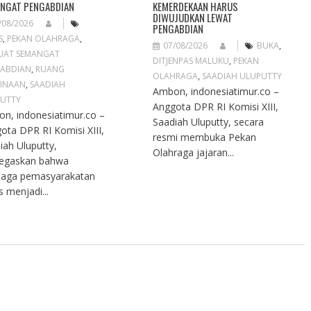
NGAT PENGABDIAN
KEMERDEKAAN HARUS
DIWUJUDKAN LEWAT
/08/2026
PENGABDIAN
S
,
PEKAN OLAHRAGA
,
07/08/2026
BUKA
,
UAT SEMANGAT
DITJENPAS MALUKU
,
PEKAN
ABDIAN
,
RUANG
OLAHRAGA
,
SAADIAH ULUPUTTY
INAAN
,
SAADIAH
Ambon, indonesiatimur.co –
UTTY
Anggota DPR RI Komisi XIII,
n, indonesiatimur.co –
Saadiah Uluputty, secara
ota DPR RI Komisi XIII,
resmi membuka Pekan
iah Uluputty,
Olahraga jajaran...
egaskan bahwa
aga pemasyarakatan
s menjadi...