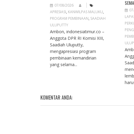
SEMA
07/08/2026
07
APRESIASI
,
KANWILPAS MALUKU
,
LAPA
PROGRAM PEMBINAAN
,
SAADIAH
PERK
ULUPUTTY
PENG
Ambon, indonesiatimur.co –
PEMB
Anggota DPR RI Komisi XIII,
ULUP
Saadiah Uluputty,
Ambo
mengapresiasi program
Angg
pembinaan kemandirian
Saad
yang selama...
men
lemb
haru
KOMENTAR ANDA: