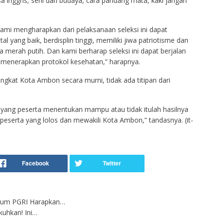
inggris, seni dan budaya, cara pandang mata, kaki jangan
kami mengharapkan dari pelaksanaan seleksi ini dapat
 yang baik, berdisplin tinggi, memiliki jiwa patriotisme dan
 merah putih. Dan kami berharap seleksi ini dapat berjalan
 menerapkan protokol kesehatan,” harapnya.
gkat Kota Ambon secara murni, tidak ada titipan dari
apa yang peserta menentukan mampu atau tidak itulah hasilnya
eserta yang lolos dan mewakili Kota Ambon,” tandasnya. (it-
etum PGRI Harapkan…
kuhkan! Ini…