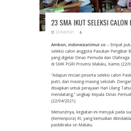
23 SMA IKUT SELEKSI CALON
22/04/2021
Ambon, indonesiatimur.co
– Empat pulu
seleksi calon anggota Pasukan Pengibar 
yang digelar Dinas Pemuda dan Olahraga 
di SMK PGRI Provinsi Maluku, Kamis (22/0
“Adapun rincian peserta seleksi calon Pas
putri, dari masing-masing sekolah. Deng
disiapkan untuk perayaan Hari Ulang Tah
mendatang,” ungkap Kepala Dinas Pemud
(22/04/2021).
Menurutnya, kegiatan ini merujuk pada s
(Kemenpora) RI, yang kemudian ditindaklanj
paskibraka se-Maluku.