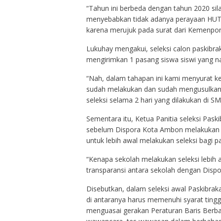
“Tahun ini berbeda dengan tahun 2020 sil
menyebabkan tidak adanya perayaan HUT R
karena merujuk pada surat dari Kemenpora
Lukuhay mengakui, seleksi calon paskibr
mengirimkan 1 pasang siswa siswi yang na
“Nah, dalam tahapan ini kami menyurat ke
sudah melakukan dan sudah mengusulkan.P
seleksi selama 2 hari yang dilakukan di S
Sementara itu, Ketua Panitia seleksi Pa
sebelum Dispora Kota Ambon melakukan s
untuk lebih awal melakukan seleksi bagi pa
“Kenapa sekolah melakukan seleksi lebih a
transparansi antara sekolah dengan Disp
Disebutkan, dalam seleksi awal Paskibraka
di antaranya harus memenuhi syarat tinggi,
menguasai gerakan Peraturan Baris Berbari