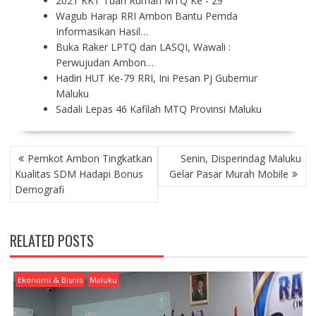
2021 KKT Tuan Rumah MTQ Ke - 29
Wagub Harap RRI Ambon Bantu Pemda
Informasikan Hasil…
Buka Raker LPTQ dan LASQI, Wawali :
Perwujudan Ambon…
Hadiri HUT Ke-79 RRI, Ini Pesan Pj Gubernur
Maluku
Sadali Lepas 46 Kafilah MTQ Provinsi Maluku
P
Pemkot Ambon Tingkatkan
Senin, Disperindag Maluku
O
Kualitas SDM Hadapi Bonus
Gelar Pasar Murah Mobile
S
Demografi
T
N
A
RELATED POSTS
V
I
G
Ekonomi & Bisnis
Maluku
A
T