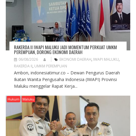
I
O
N
RAKERDA II IWAPI MALUKU JADI MOMENTUM PERKUAT UMKM
PEREMPUAN, DORONG EKONOMI DAERAH
06/08/2026
EKONOMI DAERAH
,
IWAPI MALUKU
,
RAKERDA II
,
UMKM PEREMPUAN
Ambon, indonesiatimur.co – Dewan Pengurus Daerah
Ikatan Wanita Pengusaha Indonesia (IWAPI) Provinsi
Maluku menggelar Rapat Kerja...
Hukum
Maluku