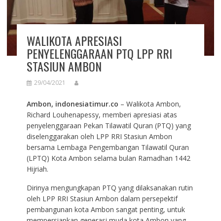
WALIKOTA APRESIASI
PENYELENGGARAAN PTQ LPP RRI
STASIUN AMBON
29/04/2021
Ambon, indonesiatimur.co
– Walikota Ambon,
Richard Louhenapessy, memberi apresiasi atas
penyelenggaraan Pekan Tilawatil Quran (PTQ) yang
diselenggarakan oleh LPP RRI Stasiun Ambon
bersama Lembaga Pengembangan Tilawatil Quran
(LPTQ) Kota Ambon selama bulan Ramadhan 1442
Hijriah.
Dirinya mengungkapan PTQ yang dilaksanakan rutin
oleh LPP RRI Stasiun Ambon dalam persepektif
pembangunan kota Ambon sangat penting, untuk
mempersiapkan generasi muda kota Ambon yang