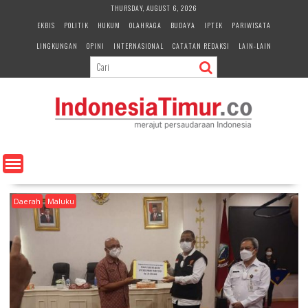
S
THURSDAY, AUGUST 6, 2026
k
EKBIS
POLITIK
HUKUM
OLAHRAGA
BUDAYA
IPTEK
PARIWISATA
i
LINGKUNGAN
OPINI
INTERNASIONAL
CATATAN REDAKSI
LAIN-LAIN
p
t
o
c
o
n
t
e
n
t
Daerah
Maluku