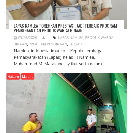
LAPAS NAMLEA TOREHKAN PRESTASI, JADI TERBAIK PROGRAM
PEMBINAAN DAN PRODUK WARGA BINAAN
05/08/2026
LAPAS NAMLEA
,
PRODUK WARGA
BINAAN
,
PROGRAM PEMBINAAN
,
TERBAIK
Namlea, indonesiatimur.co – Kepala Lembaga
Pemasyarakatan (Lapas) Kelas III Namlea,
Muhammad M. Marasabessy ikut serta dalam...
Hukum
Maluku