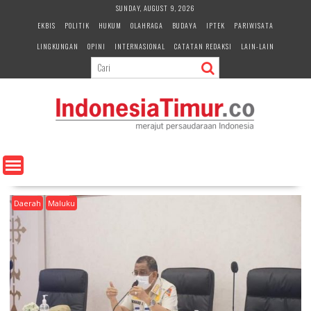
S
SUNDAY, AUGUST 9, 2026
k
EKBIS
POLITIK
HUKUM
OLAHRAGA
BUDAYA
IPTEK
PARIWISATA
i
LINGKUNGAN
OPINI
INTERNASIONAL
CATATAN REDAKSI
LAIN-LAIN
p
t
o
c
o
n
t
e
n
t
Daerah
Maluku