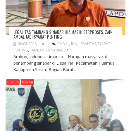
LEGALITAS TAMBANG SINABAR IHA MASIH BERPROSES, ZAIN:
AMDAL JADI SYARAT PENTING
08/08/2026
AMDAL
,
IHA
,
LEGALITAS
,
SYARAT
PENTING
,
TAMBANG SINABAR
,
ZAIN
Ambon, indonesiatimur.co – Harapan masyarakat
penambang sinabar di Desa Iha, Kecamatan Huamual,
Kabupaten Seram Bagian Barat...
Hukum
Maluku