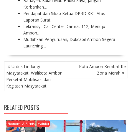
Batlayeri: Kalau Mau Habisi Saya, Jangan
Korbankan…
Pendapat dan Sikap Ketua DPRD KKT Atas
Laporan Surat…
Lekransy : Call Center Darurat 112, Menuju
Ambon…
Mudahkan Pengurusan, Dukcapil Ambon Segera
Launching…
P
Untuk Lindungi
Kota Ambon Kembali Ke
O
Masyarakat, Walikota Ambon
Zona Merah
S
Perketat Mobilisasi dan
T
Kegiatan Masyarakat
N
A
V
RELATED POSTS
I
G
A
Ekonomi & Bisnis
Maluku
T