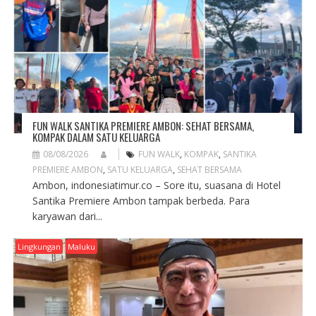
I
O
N
FUN WALK SANTIKA PREMIERE AMBON: SEHAT BERSAMA,
KOMPAK DALAM SATU KELUARGA
08/08/2026
FUN WALK
,
KOMPAK
,
SANTIKA
PREMIERE AMBON
,
SATU KELUARGA
,
SEHAT BERSAMA
Ambon, indonesiatimur.co – Sore itu, suasana di Hotel
Santika Premiere Ambon tampak berbeda. Para
karyawan dari...
Lingkungan
Maluku