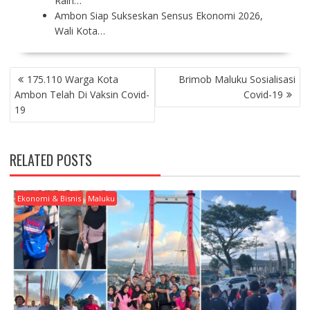
Raih…
Ambon Siap Sukseskan Sensus Ekonomi 2026,
Wali Kota…
P
175.110 Warga Kota
Brimob Maluku Sosialisasi
O
Ambon Telah Di Vaksin Covid-
Covid-19
S
19
T
N
A
RELATED POSTS
V
I
G
Ekonomi & Bisnis
Maluku
A
T
I
O
N