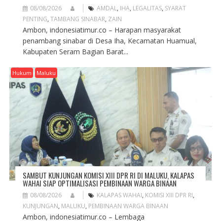
08/08/2026
AMDAL
,
IHA
,
LEGALITAS
,
SYARAT
PENTING
,
TAMBANG SINABAR
,
ZAIN
Ambon, indonesiatimur.co – Harapan masyarakat
penambang sinabar di Desa Iha, Kecamatan Huamual,
Kabupaten Seram Bagian Barat...
Hukum
Maluku
SAMBUT KUNJUNGAN KOMISI XIII DPR RI DI MALUKU, KALAPAS
WAHAI SIAP OPTIMALISASI PEMBINAAN WARGA BINAAN
08/08/2026
KALAPAS WAHAI
,
KOMISI XIII DPR RI
,
KUNJUNGAN
,
MALUKU
,
PEMBINAAN WARGA BINAAN
Ambon, indonesiatimur.co – Lembaga