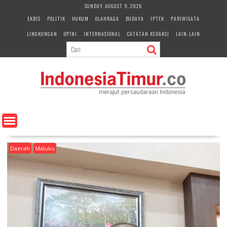
S
SUNDAY, AUGUST 9, 2026
k
EKBIS
POLITIK
HUKUM
OLAHRAGA
BUDAYA
IPTEK
PARIWISATA
i
LINGKUNGAN
OPINI
INTERNASIONAL
CATATAN REDAKSI
LAIN-LAIN
p
t
o
c
o
n
t
e
n
t
Daerah
Maluku