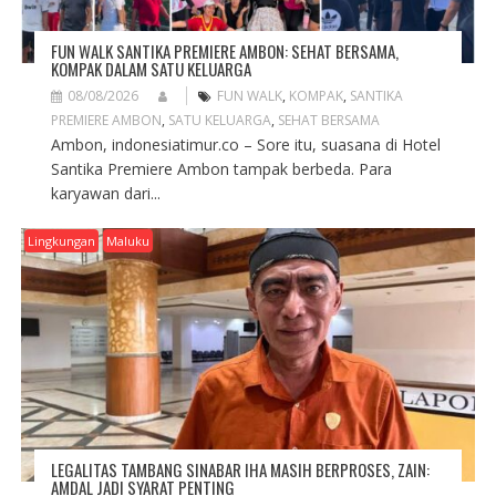
FUN WALK SANTIKA PREMIERE AMBON: SEHAT BERSAMA,
KOMPAK DALAM SATU KELUARGA
08/08/2026
FUN WALK
,
KOMPAK
,
SANTIKA
PREMIERE AMBON
,
SATU KELUARGA
,
SEHAT BERSAMA
Ambon, indonesiatimur.co – Sore itu, suasana di Hotel
Santika Premiere Ambon tampak berbeda. Para
karyawan dari...
Lingkungan
Maluku
LEGALITAS TAMBANG SINABAR IHA MASIH BERPROSES, ZAIN:
AMDAL JADI SYARAT PENTING