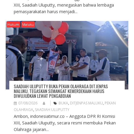
XIII, Saadiah Uluputty, menegaskan bahwa lembaga
pemasyarakatan harus menjadi...
Hukum
Maluku
SAADIAH ULUPUTTY BUKA PEKAN OLAHRAGA DITJENPAS
MALUKU, TEGASKAN SEMANGAT KEMERDEKAAN HARUS
DIWUJUDKAN LEWAT PENGABDIAN
07/08/2026
BUKA
,
DITJENPAS MALUKU
,
PEKAN
OLAHRAGA
,
SAADIAH ULUPUTTY
Ambon, indonesiatimur.co – Anggota DPR RI Komisi
XIII, Saadiah Uluputty, secara resmi membuka Pekan
Olahraga jajaran...