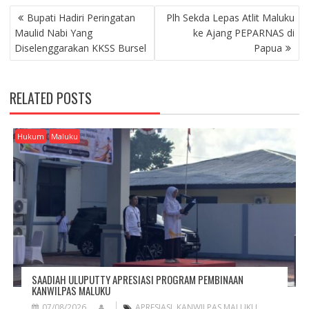
P
Bupati Hadiri Peringatan
Plh Sekda Lepas Atlit Maluku
O
Maulid Nabi Yang
ke Ajang PEPARNAS di
S
Diselenggarakan KKSS Bursel
Papua
T
N
A
RELATED POSTS
V
I
G
Hukum
Maluku
A
T
I
O
N
SAADIAH ULUPUTTY APRESIASI PROGRAM PEMBINAAN
KANWILPAS MALUKU
07/08/2026
APRESIASI
,
KANWILPAS MALUKU
,