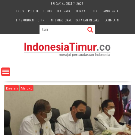
S
FRIDAY, AUGUST 7, 2026
k
EKBIS
POLITIK
HUKUM
OLAHRAGA
BUDAYA
IPTEK
PARIWISATA
i
LINGKUNGAN
OPINI
INTERNASIONAL
CATATAN REDAKSI
LAIN-LAIN
p
t
o
c
o
n
t
e
n
t
Daerah
Maluku