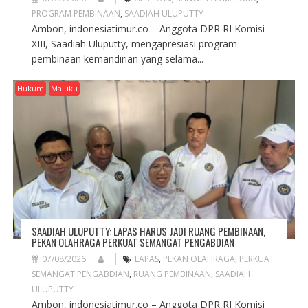
PROGRAM PEMBINAAN
,
SAADIAH ULUPUTTY
Ambon, indonesiatimur.co – Anggota DPR RI Komisi
XIII, Saadiah Uluputty, mengapresiasi program
pembinaan kemandirian yang selama...
Hukum
Maluku
SAADIAH ULUPUTTY: LAPAS HARUS JADI RUANG PEMBINAAN,
PEKAN OLAHRAGA PERKUAT SEMANGAT PENGABDIAN
07/08/2026
LAPAS
,
PEKAN OLAHRAGA
,
PERKUAT
SEMANGAT PENGABDIAN
,
RUANG PEMBINAAN
,
SAADIAH
ULUPUTTY
Ambon, indonesiatimur.co – Anggota DPR RI Komisi