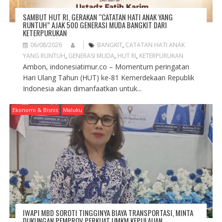
SAMBUT HUT RI, GERAKAN “CATATAN HATI ANAK YANG
RUNTUH” AJAK 500 GENERASI MUDA BANGKIT DARI
KETERPURUKAN
06/08/2026
BANGKIT
,
CATATAN HATI ANAK
YANG RUNTUH
,
GENERASI MUDA
,
HUT RI
,
KETERPURUKAN
Ambon, indonesiatimur.co – Momentum peringatan
Hari Ulang Tahun (HUT) ke-81 Kemerdekaan Republik
Indonesia akan dimanfaatkan untuk...
Ekonomi & Bisnis
Maluku
IWAPI MBD SOROTI TINGGINYA BIAYA TRANSPORTASI, MINTA
DUKUNGAN PEMPROV PERKUAT UMKM KEPULAUAN