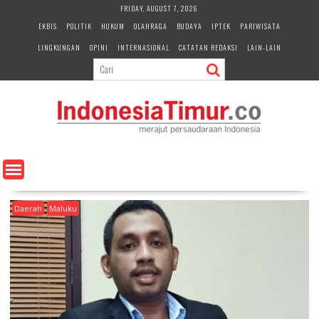
S
FRIDAY, AUGUST 7, 2026
k
EKBIS
POLITIK
HUKUM
OLAHRAGA
BUDAYA
IPTEK
PARIWISATA
i
LINGKUNGAN
OPINI
INTERNASIONAL
CATATAN REDAKSI
LAIN-LAIN
p
t
o
c
o
n
t
e
n
t
Daerah
Maluku