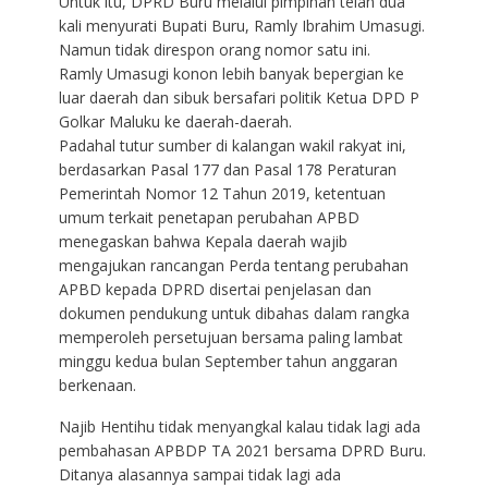
Untuk itu, DPRD Buru melalui pimpinan telah dua
kali menyurati Bupati Buru, Ramly Ibrahim Umasugi.
Namun tidak direspon orang nomor satu ini.
Ramly Umasugi konon lebih banyak bepergian ke
luar daerah dan sibuk bersafari politik Ketua DPD P
Golkar Maluku ke daerah-daerah.
Padahal tutur sumber di kalangan wakil rakyat ini,
berdasarkan Pasal 177 dan Pasal 178 Peraturan
Pemerintah Nomor 12 Tahun 2019, ketentuan
umum terkait penetapan perubahan APBD
menegaskan bahwa Kepala daerah wajib
mengajukan rancangan Perda tentang perubahan
APBD kepada DPRD disertai penjelasan dan
dokumen pendukung untuk dibahas dalam rangka
memperoleh persetujuan bersama paling lambat
minggu kedua bulan September tahun anggaran
berkenaan.
Najib Hentihu tidak menyangkal kalau tidak lagi ada
pembahasan APBDP TA 2021 bersama DPRD Buru.
Ditanya alasannya sampai tidak lagi ada