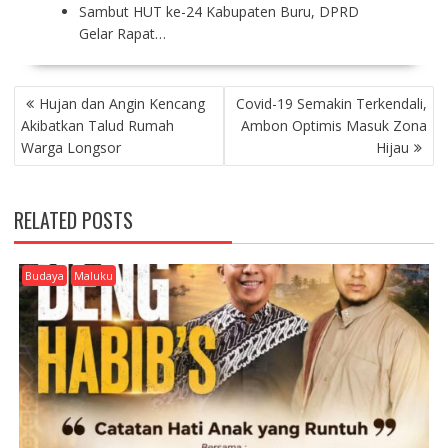
Sambut HUT ke-24 Kabupaten Buru, DPRD
Gelar Rapat…
P
Hujan dan Angin Kencang
Covid-19 Semakin Terkendali,
O
Akibatkan Talud Rumah
Ambon Optimis Masuk Zona
S
Warga Longsor
Hijau
T
N
A
RELATED POSTS
V
I
G
Budaya
Maluku
A
T
I
O
N