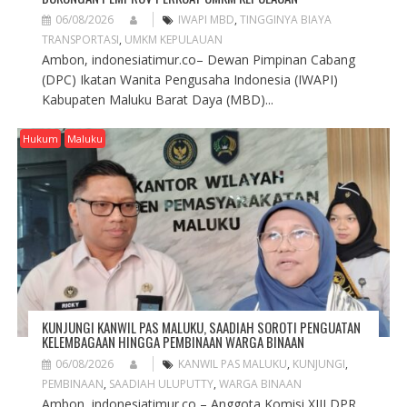
06/08/2026
IWAPI MBD
,
TINGGINYA BIAYA
TRANSPORTASI
,
UMKM KEPULAUAN
Ambon, indonesiatimur.co– Dewan Pimpinan Cabang
(DPC) Ikatan Wanita Pengusaha Indonesia (IWAPI)
Kabupaten Maluku Barat Daya (MBD)...
Hukum
Maluku
KUNJUNGI KANWIL PAS MALUKU, SAADIAH SOROTI PENGUATAN
KELEMBAGAAN HINGGA PEMBINAAN WARGA BINAAN
06/08/2026
KANWIL PAS MALUKU
,
KUNJUNGI
,
PEMBINAAN
,
SAADIAH ULUPUTTY
,
WARGA BINAAN
Ambon, indonesiatimur.co – Anggota Komisi XIII DPR