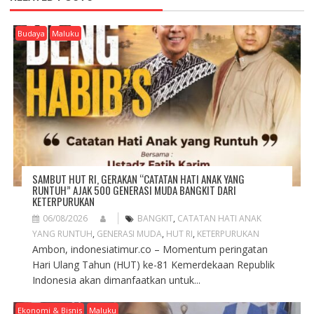
I
G
A
Budaya
Maluku
T
I
O
N
SAMBUT HUT RI, GERAKAN “CATATAN HATI ANAK YANG
RUNTUH” AJAK 500 GENERASI MUDA BANGKIT DARI
KETERPURUKAN
06/08/2026
BANGKIT
,
CATATAN HATI ANAK
YANG RUNTUH
,
GENERASI MUDA
,
HUT RI
,
KETERPURUKAN
Ambon, indonesiatimur.co – Momentum peringatan
Hari Ulang Tahun (HUT) ke-81 Kemerdekaan Republik
Indonesia akan dimanfaatkan untuk...
Ekonomi & Bisnis
Maluku