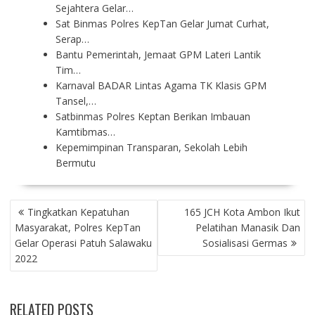
Sejahtera Gelar…
Sat Binmas Polres KepTan Gelar Jumat Curhat,
Serap…
Bantu Pemerintah, Jemaat GPM Lateri Lantik
Tim…
Karnaval BADAR Lintas Agama TK Klasis GPM
Tansel,…
Satbinmas Polres Keptan Berikan Imbauan
Kamtibmas…
Kepemimpinan Transparan, Sekolah Lebih
Bermutu
P
Tingkatkan Kepatuhan
165 JCH Kota Ambon Ikut
O
Masyarakat, Polres KepTan
Pelatihan Manasik Dan
S
Gelar Operasi Patuh Salawaku
Sosialisasi Germas
T
2022
N
A
V
RELATED POSTS