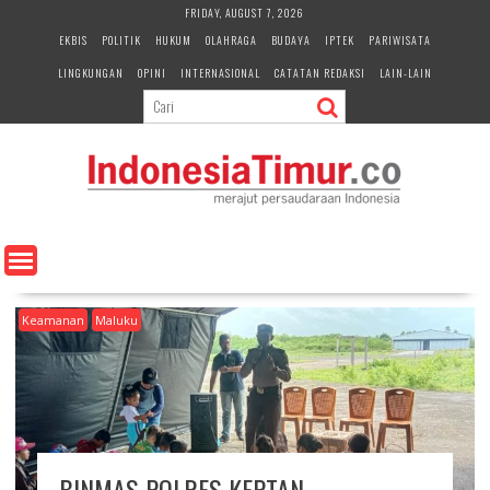
S
FRIDAY, AUGUST 7, 2026
k
EKBIS
POLITIK
HUKUM
OLAHRAGA
BUDAYA
IPTEK
PARIWISATA
i
LINGKUNGAN
OPINI
INTERNASIONAL
CATATAN REDAKSI
LAIN-LAIN
p
t
o
c
o
n
t
e
n
t
Keamanan
Maluku
BINMAS POLRES KEPTAN