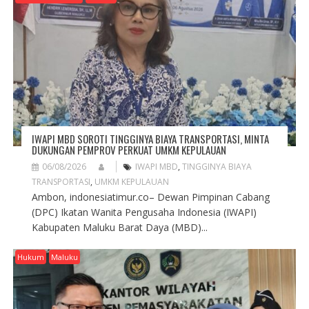
IWAPI MBD SOROTI TINGGINYA BIAYA TRANSPORTASI, MINTA
DUKUNGAN PEMPROV PERKUAT UMKM KEPULAUAN
06/08/2026
IWAPI MBD
,
TINGGINYA BIAYA
TRANSPORTASI
,
UMKM KEPULAUAN
Ambon, indonesiatimur.co– Dewan Pimpinan Cabang
(DPC) Ikatan Wanita Pengusaha Indonesia (IWAPI)
Kabupaten Maluku Barat Daya (MBD)...
Hukum
Maluku