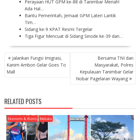
Perayaan HUT GPM ke-88 di Tanimbar Meriah!
Ada Hal…
Bantu Pemerintah, Jemaat GPM Lateri Lantik
Tim…
Sidang ke-9 KPAT Resmi Tergelar
Tiga Figur Mencuat di Sidang Sinode ke-39 dan…
P
Jalankan Fungsi Imigrasi,
Bersama TNI dan
O
Kanim Ambon Gelar Goes To
Masyarakat, Polres
S
Mall
Kepulauan Tanimbar Gelar
T
Nobar Pagelaran Wayang
N
A
V
RELATED POSTS
I
G
A
Ekonomi & Bisnis
Maluku
T
I
O