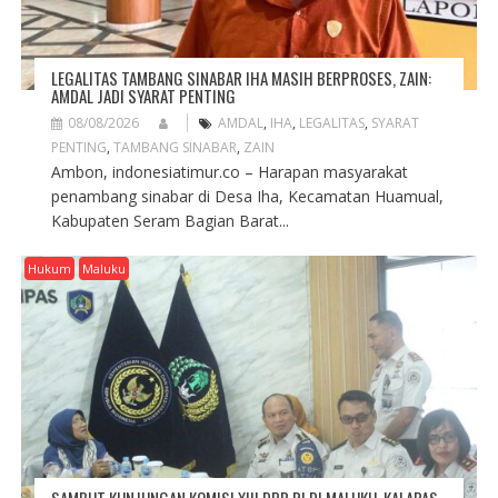
LEGALITAS TAMBANG SINABAR IHA MASIH BERPROSES, ZAIN:
AMDAL JADI SYARAT PENTING
08/08/2026
AMDAL
,
IHA
,
LEGALITAS
,
SYARAT
PENTING
,
TAMBANG SINABAR
,
ZAIN
Ambon, indonesiatimur.co – Harapan masyarakat
penambang sinabar di Desa Iha, Kecamatan Huamual,
Kabupaten Seram Bagian Barat...
Hukum
Maluku