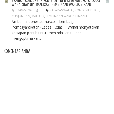
SAMBUT KUNJUNGAN KOMISI XIII DPR RI DI MALUKU, KALAPAS
WAHAI SIAP OPTIMALISASI PEMBINAAN WARGA BINAAN
08/08/2026
KALAPAS WAHAI
,
KOMISI XIII DPR RI
,
KUNJUNGAN
,
MALUKU
,
PEMBINAAN WARGA BINAAN
Ambon, indonesiatimur.co – Lembaga
Pemasyarakatan (Lapas) Kelas III Wahai menyatakan
kesiapan penuh untuk menindaklanjuti dan
mengoptimalkan...
KOMENTAR ANDA: