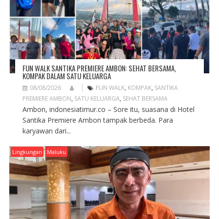
N
FUN WALK SANTIKA PREMIERE AMBON: SEHAT BERSAMA,
KOMPAK DALAM SATU KELUARGA
08/08/2026
FUN WALK
,
KOMPAK
,
SANTIKA
PREMIERE AMBON
,
SATU KELUARGA
,
SEHAT BERSAMA
Ambon, indonesiatimur.co – Sore itu, suasana di Hotel
Santika Premiere Ambon tampak berbeda. Para
karyawan dari...
Lingkungan
Maluku