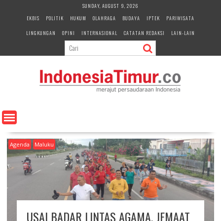
S
SUNDAY, AUGUST 9, 2026
k
EKBIS
POLITIK
HUKUM
OLAHRAGA
BUDAYA
IPTEK
PARIWISATA
i
LINGKUNGAN
OPINI
INTERNASIONAL
CATATAN REDAKSI
LAIN-LAIN
p
t
o
c
o
n
t
e
n
t
Agenda
Maluku
USAI BADAR LINTAS AGAMA, JEMAAT