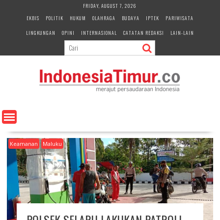
S
FRIDAY, AUGUST 7, 2026
k
EKBIS
POLITIK
HUKUM
OLAHRAGA
BUDAYA
IPTEK
PARIWISATA
i
LINGKUNGAN
OPINI
INTERNASIONAL
CATATAN REDAKSI
LAIN-LAIN
p
t
o
c
o
n
t
e
n
t
Keamanan
Maluku
POLSEK SELARU LAKUKAN PATROLI