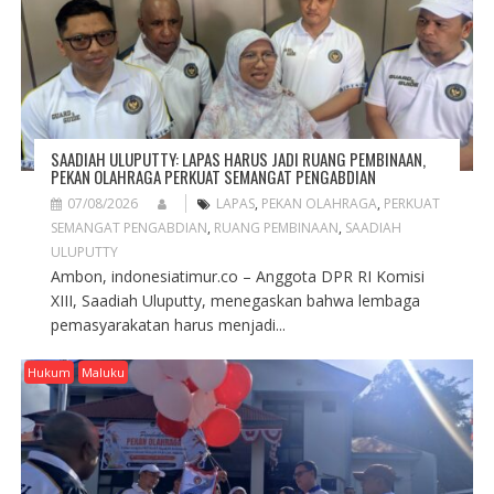
SAADIAH ULUPUTTY: LAPAS HARUS JADI RUANG PEMBINAAN,
PEKAN OLAHRAGA PERKUAT SEMANGAT PENGABDIAN
07/08/2026
LAPAS
,
PEKAN OLAHRAGA
,
PERKUAT
SEMANGAT PENGABDIAN
,
RUANG PEMBINAAN
,
SAADIAH
ULUPUTTY
Ambon, indonesiatimur.co – Anggota DPR RI Komisi
XIII, Saadiah Uluputty, menegaskan bahwa lembaga
pemasyarakatan harus menjadi...
Hukum
Maluku