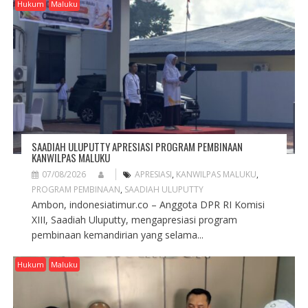
G
Hukum
Maluku
A
T
I
O
N
SAADIAH ULUPUTTY APRESIASI PROGRAM PEMBINAAN
KANWILPAS MALUKU
07/08/2026
APRESIASI
,
KANWILPAS MALUKU
,
PROGRAM PEMBINAAN
,
SAADIAH ULUPUTTY
Ambon, indonesiatimur.co – Anggota DPR RI Komisi
XIII, Saadiah Uluputty, mengapresiasi program
pembinaan kemandirian yang selama...
Hukum
Maluku