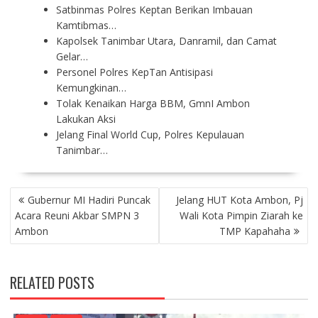
Satbinmas Polres Keptan Berikan Imbauan
Kamtibmas…
Kapolsek Tanimbar Utara, Danramil, dan Camat
Gelar…
Personel Polres KepTan Antisipasi
Kemungkinan…
Tolak Kenaikan Harga BBM, GmnI Ambon
Lakukan Aksi
Jelang Final World Cup, Polres Kepulauan
Tanimbar…
P
Gubernur MI Hadiri Puncak
Jelang HUT Kota Ambon, Pj
O
Acara Reuni Akbar SMPN 3
Wali Kota Pimpin Ziarah ke
S
Ambon
TMP Kapahaha
T
N
A
RELATED POSTS
V
I