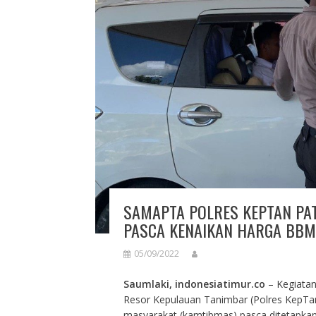
SAMAPTA POLRES KEPTAN PAT
PASCA KENAIKAN HARGA BBM
05/09/2022
Saumlaki, indonesiatimur.co
– Kegiatan
Resor Kepulauan Tanimbar (Polres KepTa
masyarakat (kamtibmas) pasca ditetapka