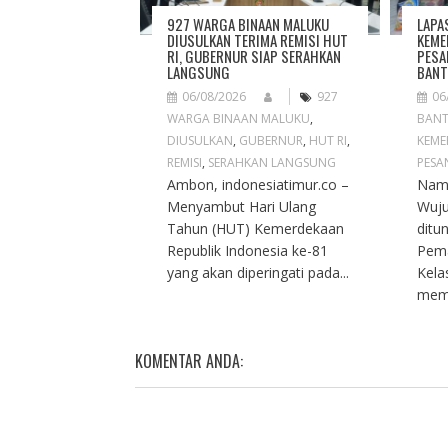
O
927 WARGA BINAAN MALUKU
LAPA
N
DIUSULKAN TERIMA REMISI HUT
KEME
RI, GUBERNUR SIAP SERAHKAN
PESA
LANGSUNG
BANT
06/08/2026
927
06
WARGA BINAAN MALUKU
,
BAN
DIUSULKAN
,
GUBERNUR
,
HUT RI
,
KEME
REMISI
,
SERAHKAN LANGSUNG
PESA
Ambon, indonesiatimur.co –
Naml
Menyambut Hari Ulang
Wuju
Tahun (HUT) Kemerdekaan
ditu
Republik Indonesia ke-81
Pema
yang akan diperingati pada...
Kela
memb
KOMENTAR ANDA: