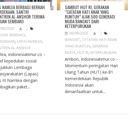
S NAMLEA BERBAGI BERKAH
SAMBUT HUT RI, GERAKAN
RDEKAAN, SANTRI
“CATATAN HATI ANAK YANG
NTREN AL-ANSHOR TERIMA
RUNTUH” AJAK 500 GENERASI
UAN SEMBAKO
MUDA BANGKIT DARI
KETERPURUKAN
/08/2026
06/08/2026
TUAN SEMBAKO
,
BANGKIT
,
CATATAN HATI ANAK
RDEKAAN
,
LAPAS NAMLEA
,
YANG RUNTUH
,
GENERASI
NTREN AL-ANSHOR
MUDA
,
HUT RI
,
KETERPURUKAN
ea, indonesiatimur.co –
Ambon, indonesiatimur.co –
d kepedulian sosial
Momentum peringatan Hari
njukkan Lembaga
Ulang Tahun (HUT) ke-81
syarakatan (Lapas)
Kemerdekaan Republik
s III Namlea dengan
Indonesia akan
agikan paket...
dimanfaatkan untuk...