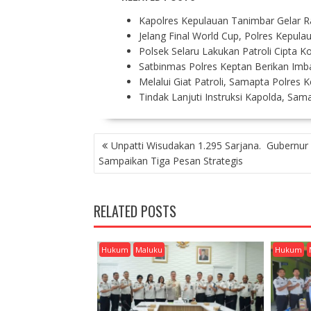
Kapolres Kepulauan Tanimbar Gelar 
Jelang Final World Cup, Polres Kepul
Polsek Selaru Lakukan Patroli Cipta K
Satbinmas Polres Keptan Berikan I
Melalui Giat Patroli, Samapta Polres 
Tindak Lanjuti Instruksi Kapolda, Sam
P
Unpatti Wisudakan 1.295 Sarjana. Gubernur
O
Sampaikan Tiga Pesan Strategis
S
T
N
RELATED POSTS
A
V
I
Hukum
Maluku
Hukum
G
A
T
I