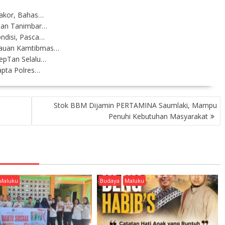
Rakor, Bahas…
auan Tanimbar…
ondisi, Pasca…
mbauan Kamtibmas…
KepTan Selalu…
apta Polres…
Stok BBM Dijamin PERTAMINA Saumlaki, Mampu
Penuhi Kebutuhan Masyarakat
Maluku
Budaya
Maluku