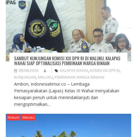
A
T
I
O
N
SAMBUT KUNJUNGAN KOMISI XIII DPR RI DI MALUKU, KALAPAS
WAHAI SIAP OPTIMALISASI PEMBINAAN WARGA BINAAN
08/08/2026
KALAPAS WAHAI
,
KOMISI XIII DPR RI
,
KUNJUNGAN
,
MALUKU
,
PEMBINAAN WARGA BINAAN
Ambon, indonesiatimur.co – Lembaga
Pemasyarakatan (Lapas) Kelas III Wahai menyatakan
kesiapan penuh untuk menindaklanjuti dan
mengoptimalkan...
Hukum
Maluku