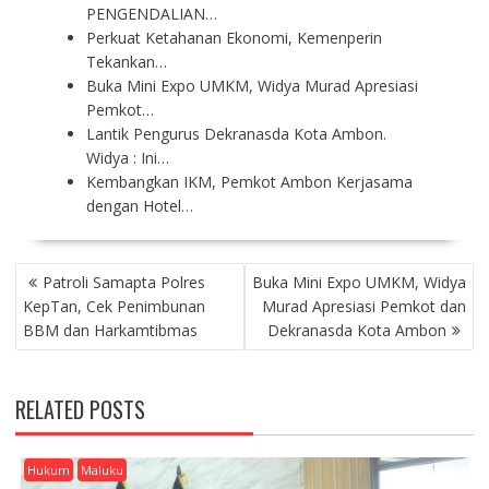
PENGENDALIAN…
Perkuat Ketahanan Ekonomi, Kemenperin
Tekankan…
Buka Mini Expo UMKM, Widya Murad Apresiasi
Pemkot…
Lantik Pengurus Dekranasda Kota Ambon.
Widya : Ini…
Kembangkan IKM, Pemkot Ambon Kerjasama
dengan Hotel…
P
Patroli Samapta Polres
Buka Mini Expo UMKM, Widya
O
KepTan, Cek Penimbunan
Murad Apresiasi Pemkot dan
S
BBM dan Harkamtibmas
Dekranasda Kota Ambon
T
N
A
RELATED POSTS
V
I
G
Hukum
Maluku