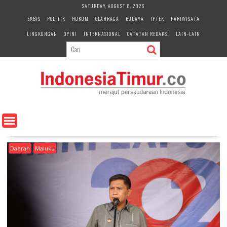
S
SATURDAY, AUGUST 8, 2026
k
EKBIS
POLITIK
HUKUM
OLAHRAGA
BUDAYA
IPTEK
PARIWISATA
i
LINGKUNGAN
OPINI
INTERNASIONAL
CATATAN REDAKSI
LAIN-LAIN
p
t
o
c
o
n
t
e
n
t
Daerah
Maluku