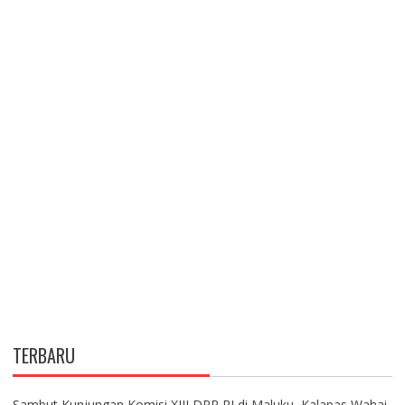
TERBARU
Sambut Kunjungan Komisi XIII DPR RI di Maluku, Kalapas Wahai