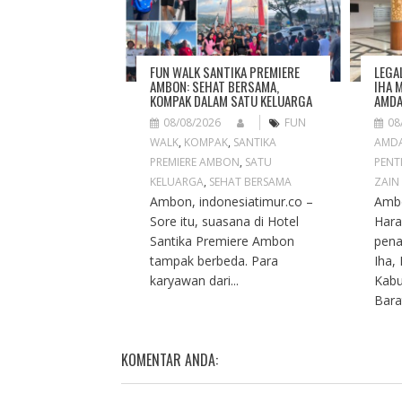
A
T
I
O
FUN WALK SANTIKA PREMIERE
LEGA
N
AMBON: SEHAT BERSAMA,
IHA 
KOMPAK DALAM SATU KELUARGA
AMDA
08/08/2026
FUN
08
WALK
,
KOMPAK
,
SANTIKA
AMD
PREMIERE AMBON
,
SATU
PENT
KELUARGA
,
SEHAT BERSAMA
ZAIN
Ambon, indonesiatimur.co –
Ambo
Sore itu, suasana di Hotel
Hara
Santika Premiere Ambon
pena
tampak berbeda. Para
Iha,
karyawan dari...
Kabu
Barat
KOMENTAR ANDA: