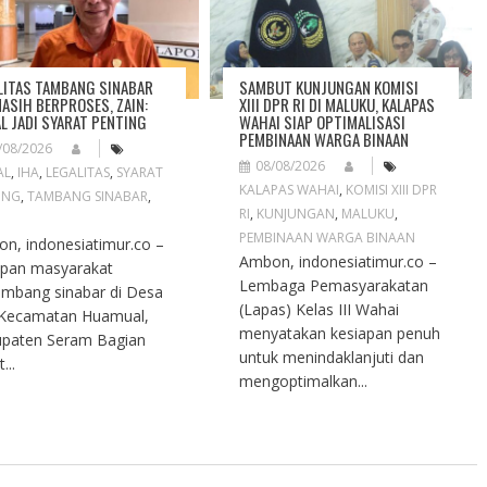
LITAS TAMBANG SINABAR
SAMBUT KUNJUNGAN KOMISI
MASIH BERPROSES, ZAIN:
XIII DPR RI DI MALUKU, KALAPAS
L JADI SYARAT PENTING
WAHAI SIAP OPTIMALISASI
PEMBINAAN WARGA BINAAN
/08/2026
08/08/2026
AL
,
IHA
,
LEGALITAS
,
SYARAT
KALAPAS WAHAI
,
KOMISI XIII DPR
ING
,
TAMBANG SINABAR
,
RI
,
KUNJUNGAN
,
MALUKU
,
PEMBINAAN WARGA BINAAN
n, indonesiatimur.co –
Ambon, indonesiatimur.co –
pan masyarakat
Lembaga Pemasyarakatan
mbang sinabar di Desa
(Lapas) Kelas III Wahai
 Kecamatan Huamual,
menyatakan kesiapan penuh
paten Seram Bagian
untuk menindaklanjuti dan
...
mengoptimalkan...