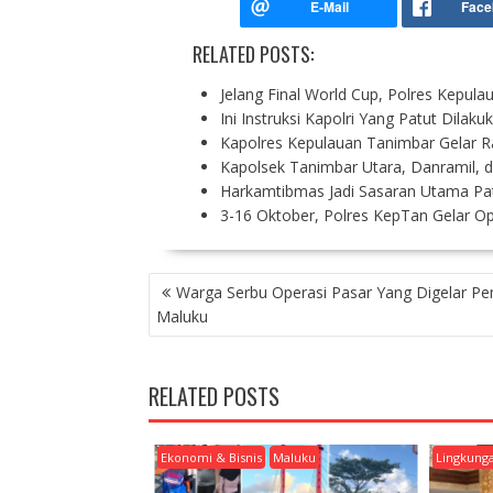
RELATED POSTS:
Jelang Final World Cup, Polres Kepul
Ini Instruksi Kapolri Yang Patut Dila
Kapolres Kepulauan Tanimbar Gelar 
Kapolsek Tanimbar Utara, Danramil, 
Harkamtibmas Jadi Sasaran Utama Patr
3-16 Oktober, Polres KepTan Gelar O
P
Warga Serbu Operasi Pasar Yang Digelar P
O
Maluku
S
T
N
RELATED POSTS
A
V
I
Ekonomi & Bisnis
Maluku
Lingkung
G