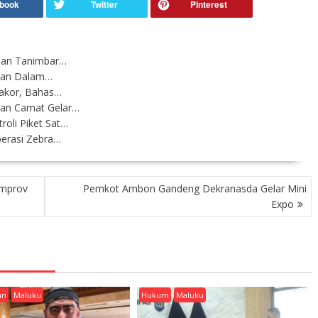
auan Tanimbar…
kukan Dalam…
Rakor, Bahas…
dan Camat Gelar…
oli Piket Sat…
perasi Zebra…
emprov
Pemkot Ambon Gandeng Dekranasda Gelar Mini
Expo
an
Maluku
Hukum
Maluku