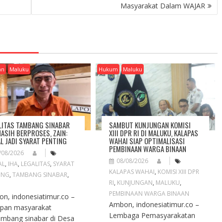
Masyarakat Dalam WAJAR
an
Maluku
Hukum
Maluku
LITAS TAMBANG SINABAR
SAMBUT KUNJUNGAN KOMISI
MASIH BERPROSES, ZAIN:
XIII DPR RI DI MALUKU, KALAPAS
L JADI SYARAT PENTING
WAHAI SIAP OPTIMALISASI
PEMBINAAN WARGA BINAAN
/08/2026
08/08/2026
AL
,
IHA
,
LEGALITAS
,
SYARAT
KALAPAS WAHAI
,
KOMISI XIII DPR
ING
,
TAMBANG SINABAR
,
RI
,
KUNJUNGAN
,
MALUKU
,
PEMBINAAN WARGA BINAAN
n, indonesiatimur.co –
Ambon, indonesiatimur.co –
pan masyarakat
Lembaga Pemasyarakatan
mbang sinabar di Desa