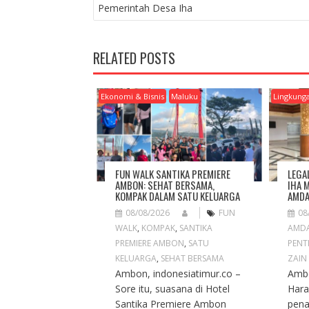
O
Pemerintah Desa Iha
S
T
N
RELATED POSTS
A
V
I
Ekonomi & Bisnis
Maluku
Lingkung
G
A
T
I
O
FUN WALK SANTIKA PREMIERE
LEGA
N
AMBON: SEHAT BERSAMA,
IHA 
KOMPAK DALAM SATU KELUARGA
AMDA
08/08/2026
FUN
08
WALK
,
KOMPAK
,
SANTIKA
AMD
PREMIERE AMBON
,
SATU
PENT
KELUARGA
,
SEHAT BERSAMA
ZAIN
Ambon, indonesiatimur.co –
Ambo
Sore itu, suasana di Hotel
Hara
Santika Premiere Ambon
pena