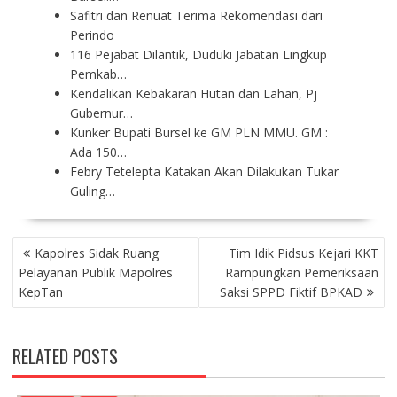
Safitri dan Renuat Terima Rekomendasi dari
Perindo
116 Pejabat Dilantik, Duduki Jabatan Lingkup
Pemkab…
Kendalikan Kebakaran Hutan dan Lahan, Pj
Gubernur…
Kunker Bupati Bursel ke GM PLN MMU. GM :
Ada 150…
Febry Tetelepta Katakan Akan Dilakukan Tukar
Guling…
P
Kapolres Sidak Ruang
Tim Idik Pidsus Kejari KKT
O
Pelayanan Publik Mapolres
Rampungkan Pemeriksaan
S
KepTan
Saksi SPPD Fiktif BPKAD
T
N
A
RELATED POSTS
V
I