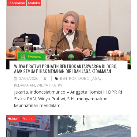
G
Keamanan
Maluku
A
T
I
O
N
WIDYA PRATIWI PRIHATIN BENTROK ANTARWARGA DI DOBO,
AJAK SEMUA PIHAK MENAHAN DIRI DAN JAGA KEDAMAIAN
07/08/2026
BENTROK
,
DOBO
,
JAGA
,
KEDAMAIAN
,
WIDYA PRATIWI
Jakarta, indonesiatimur.co – Anggota Komisi III DPR RI
Fraksi PAN, Widya Pratiwi, S.H., menyampaikan
keprihatinan mendalam...
Hukum
Maluku