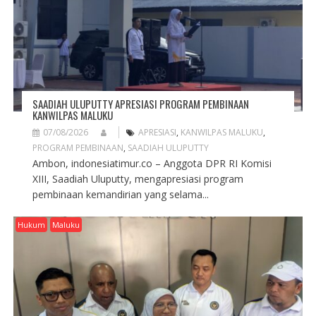
SAADIAH ULUPUTTY APRESIASI PROGRAM PEMBINAAN
KANWILPAS MALUKU
07/08/2026
APRESIASI
,
KANWILPAS MALUKU
,
PROGRAM PEMBINAAN
,
SAADIAH ULUPUTTY
Ambon, indonesiatimur.co – Anggota DPR RI Komisi
XIII, Saadiah Uluputty, mengapresiasi program
pembinaan kemandirian yang selama...
Hukum
Maluku