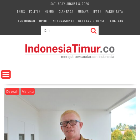
S
SATURDAY, AUGUST 8, 2026
k
EKBIS
POLITIK
HUKUM
OLAHRAGA
BUDAYA
IPTEK
PARIWISATA
i
LINGKUNGAN
OPINI
INTERNASIONAL
CATATAN REDAKSI
LAIN-LAIN
p
t
o
c
o
n
t
e
n
t
Daerah
Maluku