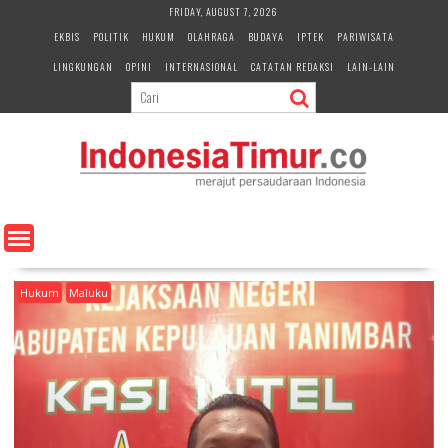
S
FRIDAY, AUGUST 7, 2026
k
EKBIS
POLITIK
HUKUM
OLAHRAGA
BUDAYA
IPTEK
PARIWISATA
i
LINGKUNGAN
OPINI
INTERNASIONAL
CATATAN REDAKSI
LAIN-LAIN
p
t
o
c
o
n
t
e
n
t
Hukum
Maluku