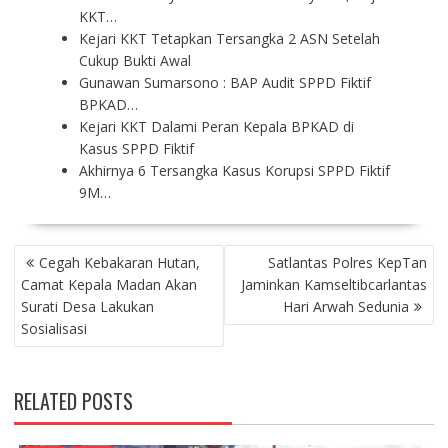
KKT…
Kejari KKT Tetapkan Tersangka 2 ASN Setelah
Cukup Bukti Awal
Gunawan Sumarsono : BAP Audit SPPD Fiktif
BPKAD…
Kejari KKT Dalami Peran Kepala BPKAD di
Kasus SPPD Fiktif
Akhirnya 6 Tersangka Kasus Korupsi SPPD Fiktif
9M…
P
Cegah Kebakaran Hutan,
Satlantas Polres KepTan
O
Camat Kepala Madan Akan
Jaminkan Kamseltibcarlantas
S
Surati Desa Lakukan
Hari Arwah Sedunia
T
Sosialisasi
N
A
V
RELATED POSTS
I
G