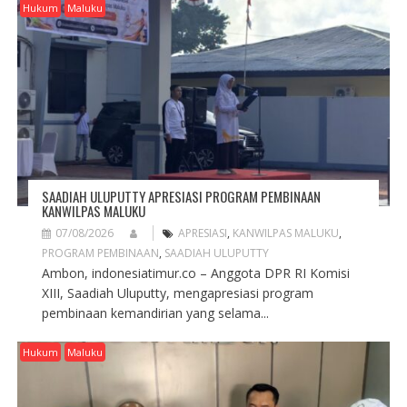
A
Hukum
Maluku
T
I
O
N
SAADIAH ULUPUTTY APRESIASI PROGRAM PEMBINAAN
KANWILPAS MALUKU
07/08/2026
APRESIASI
,
KANWILPAS MALUKU
,
PROGRAM PEMBINAAN
,
SAADIAH ULUPUTTY
Ambon, indonesiatimur.co – Anggota DPR RI Komisi
XIII, Saadiah Uluputty, mengapresiasi program
pembinaan kemandirian yang selama...
Hukum
Maluku