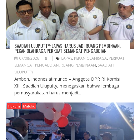
SAADIAH ULUPUTTY: LAPAS HARUS JADI RUANG PEMBINAAN,
PEKAN OLAHRAGA PERKUAT SEMANGAT PENGABDIAN
07/08/2026
LAPAS
,
PEKAN OLAHRAGA
,
PERKUAT
SEMANGAT PENGABDIAN
,
RUANG PEMBINAAN
,
SAADIAH
ULUPUTTY
Ambon, indonesiatimur.co – Anggota DPR RI Komisi
XIII, Saadiah Uluputty, menegaskan bahwa lembaga
pemasyarakatan harus menjadi...
Hukum
Maluku