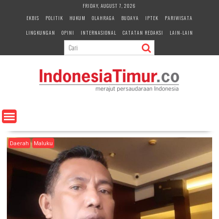
S
FRIDAY, AUGUST 7, 2026
k
EKBIS
POLITIK
HUKUM
OLAHRAGA
BUDAYA
IPTEK
PARIWISATA
i
LINGKUNGAN
OPINI
INTERNASIONAL
CATATAN REDAKSI
LAIN-LAIN
p
t
o
c
o
n
t
e
n
t
Daerah
Maluku