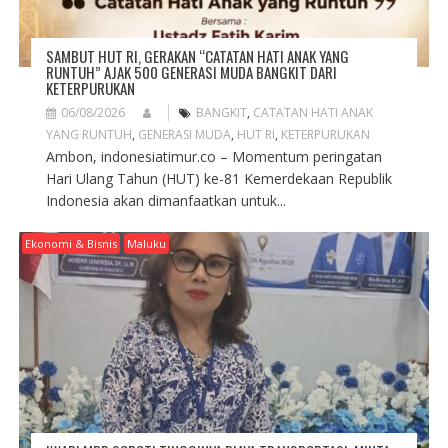
SAMBUT HUT RI, GERAKAN “CATATAN HATI ANAK YANG
RUNTUH” AJAK 500 GENERASI MUDA BANGKIT DARI
KETERPURUKAN
06/08/2026
BANGKIT
,
CATATAN HATI ANAK
YANG RUNTUH
,
GENERASI MUDA
,
HUT RI
,
KETERPURUKAN
Ambon, indonesiatimur.co – Momentum peringatan
Hari Ulang Tahun (HUT) ke-81 Kemerdekaan Republik
Indonesia akan dimanfaatkan untuk...
Ekonomi & Bisnis
Maluku