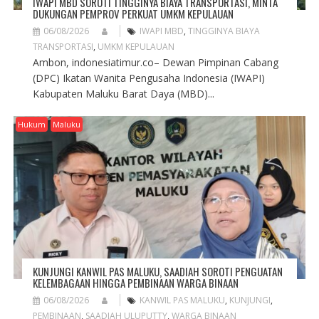
IWAPI MBD SOROTI TINGGINYA BIAYA TRANSPORTASI, MINTA
DUKUNGAN PEMPROV PERKUAT UMKM KEPULAUAN
06/08/2026
IWAPI MBD
,
TINGGINYA BIAYA
TRANSPORTASI
,
UMKM KEPULAUAN
Ambon, indonesiatimur.co– Dewan Pimpinan Cabang
(DPC) Ikatan Wanita Pengusaha Indonesia (IWAPI)
Kabupaten Maluku Barat Daya (MBD)...
Hukum
Maluku
KUNJUNGI KANWIL PAS MALUKU, SAADIAH SOROTI PENGUATAN
KELEMBAGAAN HINGGA PEMBINAAN WARGA BINAAN
06/08/2026
KANWIL PAS MALUKU
,
KUNJUNGI
,
PEMBINAAN
,
SAADIAH ULUPUTTY
,
WARGA BINAAN