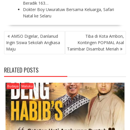
Beradik 163…
Dokter Boy Uwuratuw Bersama Keluarga, Safari
Natal ke Selaru
P
AMSO Digelar, Danlanud
Tiba di Kota Ambon,
O
Ingin Siswa Sekolah Angkasa
Kontingen POPMAL Asal
S
Maju
Tanimbar Disambut Meriah
T
N
A
RELATED POSTS
V
I
G
Budaya
Maluku
A
T
I
O
N