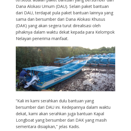
Dana Alokasi Umum (DAU). Selain paket bantuan
dari DAU, terdapat pula paket bantuan lainnya yang
sama dan bersumber dari Dana Alokasi Khusus
(DAK) yang akan segera turut direalisasi oleh
pihaknya dalam waktu dekat kepada para Kelompok
Nelayan penerima manfaat.
“Kali ini kami serahkan dulu bantuan yang
bersumber dari DAU ini. Kedepannya dalam waktu
dekat, kami akan serahkan juga bantuan Kapal
Longboat yang bersumber dari DAK yang masih
sementara disiapkan,” jelas Kadis.