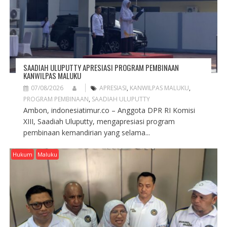
SAADIAH ULUPUTTY APRESIASI PROGRAM PEMBINAAN
KANWILPAS MALUKU
07/08/2026
APRESIASI
,
KANWILPAS MALUKU
,
PROGRAM PEMBINAAN
,
SAADIAH ULUPUTTY
Ambon, indonesiatimur.co – Anggota DPR RI Komisi
XIII, Saadiah Uluputty, mengapresiasi program
pembinaan kemandirian yang selama...
Hukum
Maluku