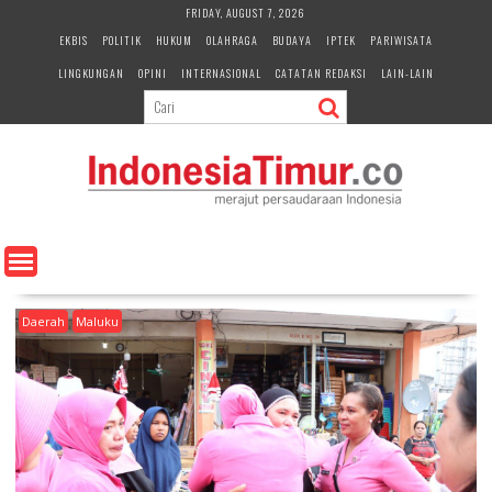
S
FRIDAY, AUGUST 7, 2026
k
EKBIS
POLITIK
HUKUM
OLAHRAGA
BUDAYA
IPTEK
PARIWISATA
i
LINGKUNGAN
OPINI
INTERNASIONAL
CATATAN REDAKSI
LAIN-LAIN
p
t
o
c
o
n
t
e
n
t
Daerah
Maluku