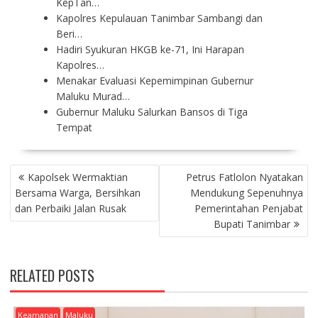
KepTan…
Kapolres Kepulauan Tanimbar Sambangi dan
Beri…
Hadiri Syukuran HKGB ke-71, Ini Harapan
Kapolres…
Menakar Evaluasi Kepemimpinan Gubernur
Maluku Murad…
Gubernur Maluku Salurkan Bansos di Tiga
Tempat
P
Kapolsek Wermaktian
Petrus Fatlolon Nyatakan
O
Bersama Warga, Bersihkan
Mendukung Sepenuhnya
S
dan Perbaiki Jalan Rusak
Pemerintahan Penjabat
T
Bupati Tanimbar
N
A
V
RELATED POSTS
I
G
A
Keamanan
Maluku