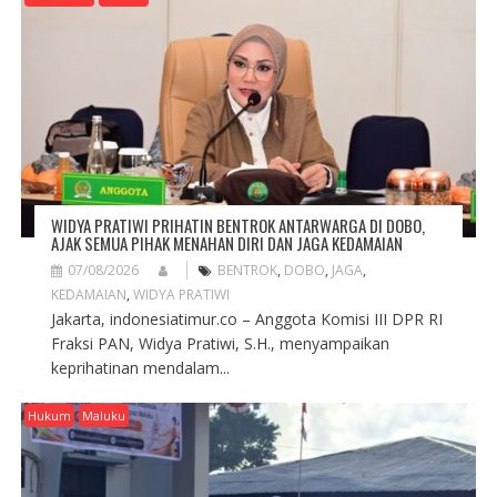
T
I
O
N
WIDYA PRATIWI PRIHATIN BENTROK ANTARWARGA DI DOBO,
AJAK SEMUA PIHAK MENAHAN DIRI DAN JAGA KEDAMAIAN
07/08/2026
BENTROK
,
DOBO
,
JAGA
,
KEDAMAIAN
,
WIDYA PRATIWI
Jakarta, indonesiatimur.co – Anggota Komisi III DPR RI
Fraksi PAN, Widya Pratiwi, S.H., menyampaikan
keprihatinan mendalam...
Hukum
Maluku