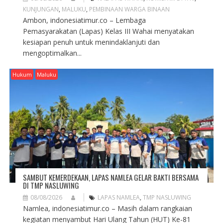
KUNJUNGAN
,
MALUKU
,
PEMBINAAN WARGA BINAAN
Ambon, indonesiatimur.co – Lembaga
Pemasyarakatan (Lapas) Kelas III Wahai menyatakan
kesiapan penuh untuk menindaklanjuti dan
mengoptimalkan...
Hukum
Maluku
SAMBUT KEMERDEKAAN, LAPAS NAMLEA GELAR BAKTI BERSAMA
DI TMP NASLUWING
08/08/2026
LAPAS NAMLEA
,
TMP NASLUWING
Namlea, indonesiatimur.co – Masih dalam rangkaian
kegiatan menyambut Hari Ulang Tahun (HUT) Ke-81