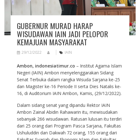
GUBERNUR MURAD HARAP
WISUDAWAN IAIN JADI PELOPOR
KEMAJUAN MASYARAKAT
29/12/2022
IAIN
Ambon, indonesiatimur.co
– Institut Agama Islam
Negeri (IAIN) Ambon menyelenggarakan Sidang
Senat Terbuka dalam rangka Wisuda Sarjana ke-25
dan Magister ke-16 Periode II serta Dies Natalis ke-
16, di Auditorium IAIN Ambon, Kamis, (29/12/2022).
Dalam sidang senat yang dipandu Rektor IAIN
Ambon Zainal Abidin Rahawarin itu, mewisudakan
sebanyak 266 wisudawan. Ratusan lulusan itu terdiri
dari 25 orang dari Program Pasca Sarjana, Fakultas
Ushuluddin dan Dakwah 72 orang, 155 orang dari
Fakultas Syariah dan Ekonomi Islam dan Fakultas