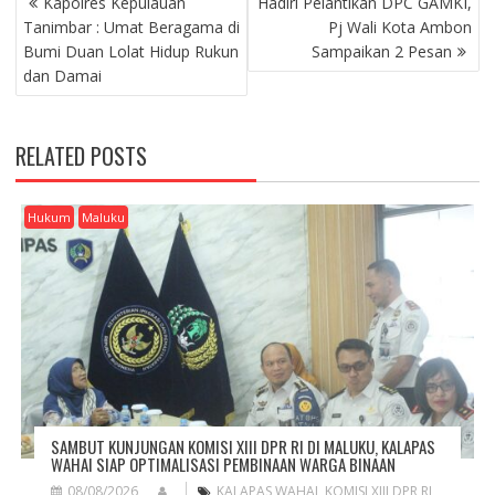
Kapolres Kepulauan
Hadiri Pelantikan DPC GAMKI,
O
Tanimbar : Umat Beragama di
Pj Wali Kota Ambon
S
Bumi Duan Lolat Hidup Rukun
Sampaikan 2 Pesan
T
dan Damai
N
A
V
RELATED POSTS
I
G
A
Hukum
Maluku
T
I
O
N
SAMBUT KUNJUNGAN KOMISI XIII DPR RI DI MALUKU, KALAPAS
WAHAI SIAP OPTIMALISASI PEMBINAAN WARGA BINAAN
08/08/2026
KALAPAS WAHAI
,
KOMISI XIII DPR RI
,