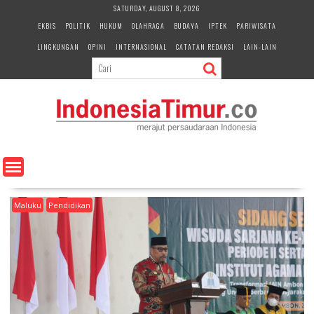
S
SATURDAY, AUGUST 8, 2026
k
EKBIS
POLITIK
HUKUM
OLAHRAGA
BUDAYA
IPTEK
PARIWISATA
i
LINGKUNGAN
OPINI
INTERNASIONAL
CATATAN REDAKSI
LAIN-LAIN
p
t
o
c
o
n
t
e
n
t
Maluku
Pendidikan