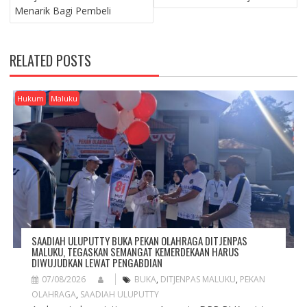
S
Menarik Bagi Pembeli
T
N
A
RELATED POSTS
V
I
G
Hukum
Maluku
A
T
I
O
N
SAADIAH ULUPUTTY BUKA PEKAN OLAHRAGA DITJENPAS
MALUKU, TEGASKAN SEMANGAT KEMERDEKAAN HARUS
DIWUJUDKAN LEWAT PENGABDIAN
07/08/2026
BUKA
,
DITJENPAS MALUKU
,
PEKAN
OLAHRAGA
,
SAADIAH ULUPUTTY