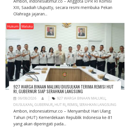
Ambon, indonesiatimur.co – Anggota DPR RI Komisi
XIII, Saadiah Uluputty, secara resmi membuka Pekan
Olahraga jajaran...
Hukum
Maluku
927 WARGA BINAAN MALUKU DIUSULKAN TERIMA REMISI HUT
RI, GUBERNUR SIAP SERAHKAN LANGSUNG
06/08/2026
927 WARGA BINAAN MALUKU
,
DIUSULKAN
,
GUBERNUR
,
HUT RI
,
REMISI
,
SERAHKAN LANGSUNG
Ambon, indonesiatimur.co – Menyambut Hari Ulang
Tahun (HUT) Kemerdekaan Republik Indonesia ke-81
yang akan diperingati pada...