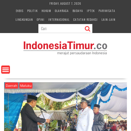
S
FRIDAY, AUGUST 7, 2026
k
EKBIS
POLITIK
HUKUM
OLAHRAGA
BUDAYA
IPTEK
PARIWISATA
i
LINGKUNGAN
OPINI
INTERNASIONAL
CATATAN REDAKSI
LAIN-LAIN
p
t
o
c
o
n
t
e
n
t
Daerah
Maluku