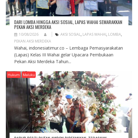
DARI LOMBA HINGGA AKSI SOSIAL, LAPAS WAHAI SEMARAKKAN
PEKAN AKSI MERDEKA
10/08/2026
AKSI SOSIAL
,
LAPAS WAHAI
,
LOMBA
,
PEKAN AKSI MERDEKA
Wahai, indonesiatimur.co – Lembaga Pemasyarakatan
(Lapas) Kelas III Wahai gelar Upacara Pembukaan
Pekan Aksi Merdeka Tahun...
Hukum
Maluku