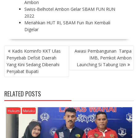
Ambon
Swiss-Belhotel Ambon Gelar SBAM FUN RUN
2022
Meriahkan HUT RI, SBAM Fun Run Kembali
Digelar
P
Kadis Kominfo KKT Ulas
Awasi Pembangunan Tanpa
O
Penyebab Defisit Daerah
IMB, Pemkot Ambon
S
Yang Kini Sedang Dibenahi
Launching Si Tabung Izin
T
Penjabat Bupati
N
A
V
RELATED POSTS
I
G
A
Hukum
Maluku
T
I
O
N