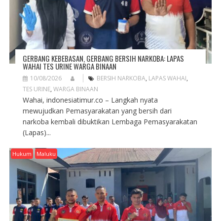
GERBANG KEBEBASAN, GERBANG BERSIH NARKOBA: LAPAS
WAHAI TES URINE WARGA BINAAN
10/08/2026
BERSIH NARKOBA
,
LAPAS WAHAI
,
TES URINE
,
WARGA BINAAN
Wahai, indonesiatimur.co – Langkah nyata
mewujudkan Pemasyarakatan yang bersih dari
narkoba kembali dibuktikan Lembaga Pemasyarakatan
(Lapas)...
Hukum
Maluku