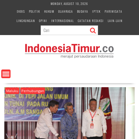
S
MONDAY, AUGUST 10, 2026
k
EKBIS
POLITIK
HUKUM
OLAHRAGA
BUDAYA
IPTEK
PARIWISATA
i
LINGKUNGAN
OPINI
INTERNASIONAL
CATATAN REDAKSI
LAIN-LAIN
p
t
o
c
o
n
t
e
n
t
Maluku
Perhubungan