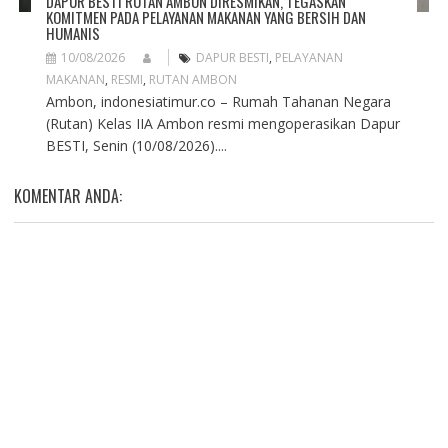
DAPUR BESTI RUTAN AMBON DIRESMIKAN, TEGASKAN
KOMITMEN PADA PELAYANAN MAKANAN YANG BERSIH DAN
HUMANIS
10/08/2026
DAPUR BESTI
,
PELAYANAN
MAKANAN
,
RESMI
,
RUTAN AMBON
Ambon, indonesiatimur.co – Rumah Tahanan Negara
(Rutan) Kelas IIA Ambon resmi mengoperasikan Dapur
BESTI, Senin (10/08/2026)....
KOMENTAR ANDA: