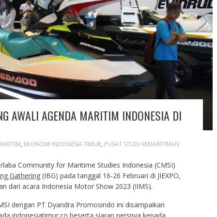
NG AWALI AGENDA MARITIM INDONESIA DI
ARITIM
,
EKONOMI INDONESIA TIMUR
,
PUSAT STUDI KEMARITIMAN
rlaba Community for Maritime Studies Indonesia (CMSI)
ing Gathering
(IBG) pada tanggal 16-26 Februari di JIEXPO,
n dari acara Indonesia Motor Show 2023 (IIMS).
CMSI dengan PT Dyandra Promosindo ini disampaikan
da indonesiatimur.co beserta siaran persnya kepada