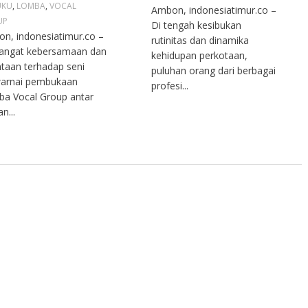
UKU
,
LOMBA
,
VOCAL
Ambon, indonesiatimur.co –
UP
Di tengah kesibukan
n, indonesiatimur.co –
rutinitas dan dinamika
angat kebersamaan dan
kehidupan perkotaan,
ntaan terhadap seni
puluhan orang dari berbagai
arnai pembukaan
profesi...
a Vocal Group antar
n...