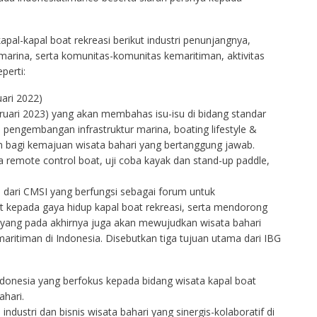
kapal-kapal boat rekreasi berikut industri penunjangnya,
r marina, serta komunitas-komunitas kemaritiman, aktivitas
perti:
ari 2022)
ruari 2023) yang akan membahas isu-isu di bidang standar
, pengembangan infrastruktur marina, boating lifestyle &
an bagi kemajuan wisata bahari yang bertanggung jawab.
a remote control boat, uji coba kayak dan stand-up paddle,
 dari CMSI yang berfungsi sebagai forum untuk
kepada gaya hidup kapal boat rekreasi, serta mendorong
yang pada akhirnya juga akan mewujudkan wisata bahari
ritiman di Indonesia. Disebutkan tiga tujuan utama dari IBG
onesia yang berfokus kepada bidang wisata kapal boat
ahari.
dustri dan bisnis wisata bahari yang sinergis-kolaboratif di