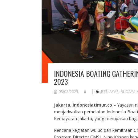
INDONESIA BOATING GATHERI
2023
03/02/2023
BERLAYAR
,
BUDAYA M
Jakarta, indonesiatimur.co
– Yayasan ni
menjadwalkan perhelatan
Indonesia Boat
Kemayoran Jakarta, yang merupakan bagia
Rencana kegiatan wujud dari kemitraan 
Program Director CMSI, Nino Krisnan kepa