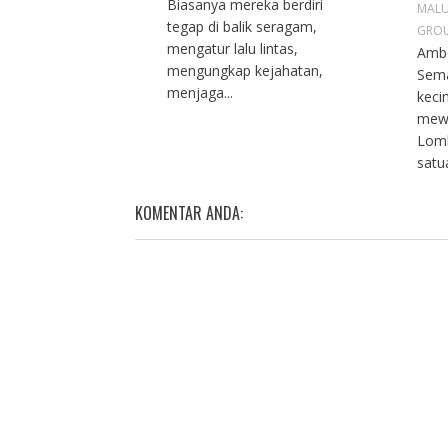
Biasanya mereka berdiri
N
MAL
tegap di balik seragam,
GRO
mengatur lalu lintas,
Ambo
mengungkap kejahatan,
Sem
menjaga...
keci
mew
Lomb
satua
KOMENTAR ANDA: