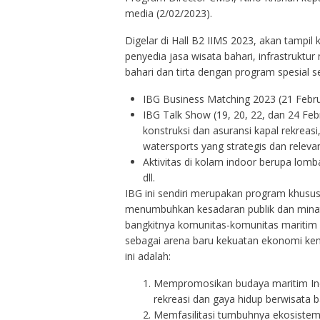
media (2/02/2023).
Digelar di Hall B2 IIMS 2023, akan tampil 
penyedia jasa wisata bahari, infrastruktu
bahari dan tirta dengan program spesial se
IBG Business Matching 2023 (21 Febru
IBG Talk Show (19, 20, 22, dan 24 Feb
konstruksi dan asuransi kapal rekreasi
watersports yang strategis dan relev
Aktivitas di kolam indoor berupa lomb
dll.
IBG ini sendiri merupakan program khusus
menumbuhkan kesadaran publik dan minat 
bangkitnya komunitas-komunitas maritim 
sebagai arena baru kekuatan ekonomi kema
ini adalah:
Mempromosikan budaya maritim Ind
rekreasi dan gaya hidup berwisata b
Memfasilitasi tumbuhnya ekosistem in