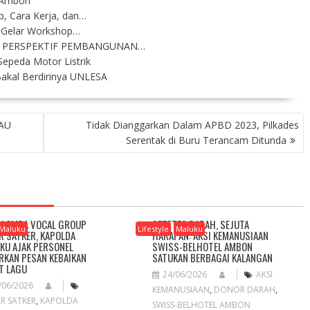
i Ambon
, Cara Kerja, dan…
i Gelar Workshop…
 PERSPEKTIF PEMBANGUNAN…
epeda Motor Listrik
-Bakal Berdirinya UNLESA
-AU
Tidak Dianggarkan Dalam APBD 2023, Pilkades
Serentak di Buru Terancam Ditunda
 LOMBA VOCAL GROUP
SETETES DARAH, SEJUTA
Maluku
Lifestyle
Maluku
R SATKER, KAPOLDA
HARAPAN: AKSI KEMANUSIAAN
KU AJAK PERSONEL
SWISS-BELHOTEL AMBON
RKAN PESAN KEBAIKAN
SATUKAN BERBAGAI KALANGAN
T LAGU
24/06/2026
AKSI
/06/2026
KEMANUSIAAN
,
DONOR DARAH
,
R SATKER
,
KAPOLDA
SWISS-BELHOTEL AMBON