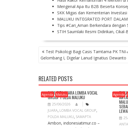
Hasil Rakor Kemaritiman 4 Menteri d
Mengenal Apa Itu B2B Beserta Konsep
SKK Migas dan Kementerian Investas
MALUKU INTEGRATED PORT DALAM
Tips #Cari_Aman Berkendara dengan S
STIH Saumlaki Resmi Didirikan, Cikal
P
Test Psikologi Bagi Casis Tamtama PK TNI
O
Gelombang I, Digelar Lanud Ignatius Dewanto
S
T
N
RELATED POSTS
A
V
I
SAMAPTA JUARA LOMBA VOCAL
BUKA
Agenda
Maluku
Agenda
GROUP POLDA MALUKU
ANTA
G
MALU
25/06/2026
A
SEBA
LEWA
JUARA
,
LOMBA VOCAL GROUP
,
T
POLDA MALUKU
,
SAMAPTA
I
25
Ambon, indonesiatimur.co –
O
ANTA