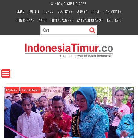
S
SUNDAY, AUGUST 9, 2026
k
EKBIS
POLITIK
HUKUM
OLAHRAGA
BUDAYA
IPTEK
PARIWISATA
i
LINGKUNGAN
OPINI
INTERNASIONAL
CATATAN REDAKSI
LAIN-LAIN
p
t
o
c
o
n
t
e
n
t
Maluku
Pendidikan