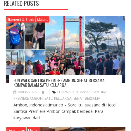
RELATED POSTS
I
G
A
Ekonomi & Bisnis
Maluku
T
I
O
N
FUN WALK SANTIKA PREMIERE AMBON: SEHAT BERSAMA,
KOMPAK DALAM SATU KELUARGA
08/08/2026
FUN WALK
,
KOMPAK
,
SANTIKA
PREMIERE AMBON
,
SATU KELUARGA
,
SEHAT BERSAMA
Ambon, indonesiatimur.co – Sore itu, suasana di Hotel
Santika Premiere Ambon tampak berbeda. Para
karyawan dari...
Lingkungan
Maluku