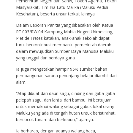
Pemerintah Negeri dan Saniri, Tokoh Agama, Tokoh
Masyarakat, Tim Ina Latu Malika (Maluku Peduli
Kesehatan), beserta unsur terkait lainnya.
Dalam Laporan Panitia yang dibacakan oleh Ketua
RT.003/RW.04 Kampung Mahia Negeri Urimessing,
Piet de Fretes katakan, anak-anak sekolah dapat
turut berkontribusi membantu pemerintah daerah
dalam mewujudkan Sumber Daya Manusia Maluku
yang unggul dan berdaya guna.
Ia juga mengatakan hampir 95% sumber bahan
pembangunan sarana penunjang belajar diambil dari
alam.
“Atap dibuat dari daun sagu, dinding dari gaba-gaba
pelepah sagu, dan lantai dari bambu. Ini bertujuan
untuk memaknai walang sebagai gubuk lokal orang
Maluku yang ada di tengah hutan untuk beristirahat,
bercocok tanam dan berkebun,” ujarnya.
Ia berharap, dengan adanya walang baca,