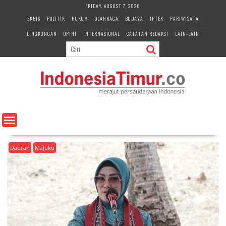
S
FRIDAY, AUGUST 7, 2026
k
EKBIS
POLITIK
HUKUM
OLAHRAGA
BUDAYA
IPTEK
PARIWISATA
i
LINGKUNGAN
OPINI
INTERNASIONAL
CATATAN REDAKSI
LAIN-LAIN
p
t
o
c
o
n
t
e
n
t
Daerah
Maluku