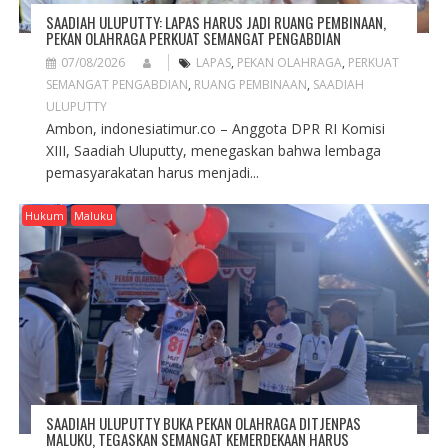
SAADIAH ULUPUTTY: LAPAS HARUS JADI RUANG PEMBINAAN,
PEKAN OLAHRAGA PERKUAT SEMANGAT PENGABDIAN
07/08/2026
LAPAS
,
PEKAN OLAHRAGA
,
PERKUAT
SEMANGAT PENGABDIAN
,
RUANG PEMBINAAN
,
SAADIAH
ULUPUTTY
Ambon, indonesiatimur.co – Anggota DPR RI Komisi
XIII, Saadiah Uluputty, menegaskan bahwa lembaga
pemasyarakatan harus menjadi...
Hukum
Maluku
SAADIAH ULUPUTTY BUKA PEKAN OLAHRAGA DITJENPAS
MALUKU, TEGASKAN SEMANGAT KEMERDEKAAN HARUS