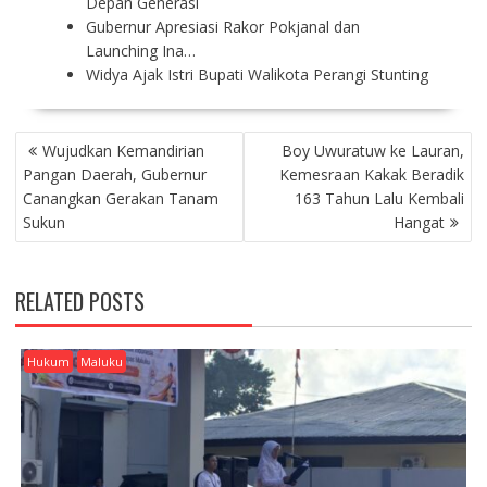
Depan Generasi
Gubernur Apresiasi Rakor Pokjanal dan
Launching Ina…
Widya Ajak Istri Bupati Walikota Perangi Stunting
P
Wujudkan Kemandirian
Boy Uwuratuw ke Lauran,
O
Pangan Daerah, Gubernur
Kemesraan Kakak Beradik
S
Canangkan Gerakan Tanam
163 Tahun Lalu Kembali
T
Sukun
Hangat
N
A
V
RELATED POSTS
I
G
A
Hukum
Maluku
T
I
O
N