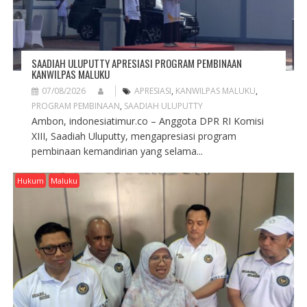
SAADIAH ULUPUTTY APRESIASI PROGRAM PEMBINAAN
KANWILPAS MALUKU
07/08/2026
APRESIASI
,
KANWILPAS MALUKU
,
PROGRAM PEMBINAAN
,
SAADIAH ULUPUTTY
Ambon, indonesiatimur.co – Anggota DPR RI Komisi
XIII, Saadiah Uluputty, mengapresiasi program
pembinaan kemandirian yang selama...
Hukum
Maluku