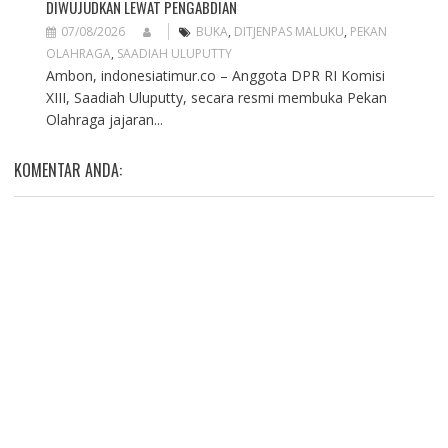
DIWUJUDKAN LEWAT PENGABDIAN
07/08/2026
BUKA
,
DITJENPAS MALUKU
,
PEKAN
OLAHRAGA
,
SAADIAH ULUPUTTY
Ambon, indonesiatimur.co – Anggota DPR RI Komisi
XIII, Saadiah Uluputty, secara resmi membuka Pekan
Olahraga jajaran...
KOMENTAR ANDA: