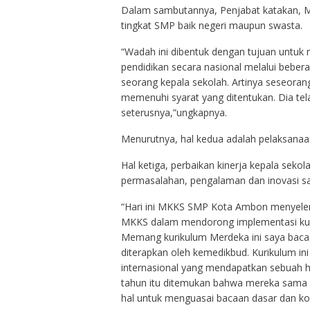
Dalam sambutannya, Penjabat katakan, M
tingkat SMP baik negeri maupun swasta.
“Wadah ini dibentuk dengan tujuan untuk
pendidikan secara nasional melalui bebe
seorang kepala sekolah. Artinya seseoran
memenuhi syarat yang ditentukan. Dia tela
seterusnya,”ungkapnya.
Menurutnya, hal kedua adalah pelaksanaan 
Hal ketiga, perbaikan kinerja kepala seko
permasalahan, pengalaman dan inovasi sa
“Hari ini MKKS SMP Kota Ambon menyeleng
MKKS dalam mendorong implementasi kur
Memang kurikulum Merdeka ini saya baca s
diterapkan oleh kemedikbud. Kurikulum ini 
internasional yang mendapatkan sebuah h
tahun itu ditemukan bahwa mereka sama 
hal untuk menguasai bacaan dasar dan ko