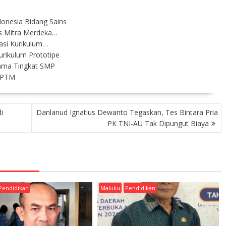
onesia Bidang Sains
s Mitra Merdeka…
asi Kurikulum…
rikulum Prototipe
ama Tingkat SMP
i PTM
i
Danlanud Ignatius Dewanto Tegaskan, Tes Bintara Pria
PK TNI-AU Tak Dipungut Biaya
Pendidikan
Maluku
Pendidikan