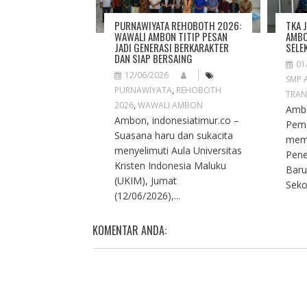
I
O
PURNAWIYATA REHOBOTH 2026:
TKA 
N
WAWALI AMBON TITIP PESAN
AMBO
JADI GENERASI BERKARAKTER
SELE
DAN SIAP BERSAING
01
12/06/2026
SMP 
PURNAWIYATA
,
REHOBOTH
TRAN
2026
,
WAWALI AMBON
Ambo
Ambon, indonesiatimur.co –
Peme
Suasana haru dan sukacita
mema
menyelimuti Aula Universitas
Pene
Kristen Indonesia Maluku
Baru
(UKIM), Jumat
Seko
(12/06/2026),...
KOMENTAR ANDA: