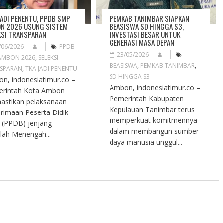
JADI PENENTU, PPDB SMP
PEMKAB TANIMBAR SIAPKAN
N 2026 USUNG SISTEM
BEASISWA SD HINGGA S3,
KSI TRANSPARAN
INVESTASI BESAR UNTUK
GENERASI MASA DEPAN
/06/2026
PPDB
23/05/2026
AMBON 2026
,
SELEKSI
BEASISWA
,
PEMKAB TANIMBAR
,
SPARAN
,
TKA JADI PENENTU
SD HINGGA S3
n, indonesiatimur.co –
Ambon, indonesiatimur.co –
rintah Kota Ambon
Pemerintah Kabupaten
stikan pelaksanaan
Kepulauan Tanimbar terus
rimaan Peserta Didik
memperkuat komitmennya
 (PPDB) jenjang
dalam membangun sumber
lah Menengah...
daya manusia unggul...