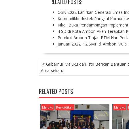
RELATED POSTS:
OSN 2022 Lahirkan Generasi Emas Ind
Kemendikbudristek Rangkul Komunita
Kilikili Buka Pendampingan Implement
4 SD di Kota Ambon Akan Terapkan Ku
Pemkot Ambon Tinjau PTM Hari Pert
Januari 2022, 12 SMP di Ambon Mula
P
Gubernur Maluku dan Istri Berikan Bantuan d
O
Amarsekaru
S
T
N
RELATED POSTS
A
V
I
Maluku
Pendidikan
Maluku
G
A
T