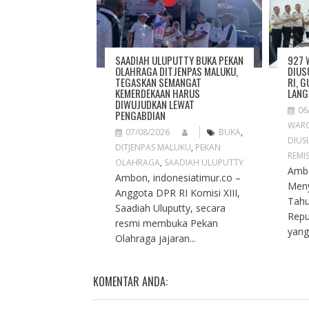
T
I
O
N
SAADIAH ULUPUTTY BUKA PEKAN
927 
OLAHRAGA DITJENPAS MALUKU,
DIUS
TEGASKAN SEMANGAT
RI, 
KEMERDEKAAN HARUS
LAN
DIWUJUDKAN LEWAT
06
PENGABDIAN
WARG
07/08/2026
BUKA
,
DIUS
DITJENPAS MALUKU
,
PEKAN
REMIS
OLAHRAGA
,
SAADIAH ULUPUTTY
Ambo
Ambon, indonesiatimur.co –
Meny
Anggota DPR RI Komisi XIII,
Tah
Saadiah Uluputty, secara
Repu
resmi membuka Pekan
yang
Olahraga jajaran...
KOMENTAR ANDA: