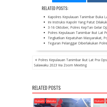
RELATED POSTS:
Kapolres Kepulauan Tanimbar Buka L
Ini Instruksi Kapolri Yang Patut Dila
3-16 Oktober, Polres KepTan Gelar O
Polres Kepulauan Tanimbar Ikut Lat 
Tingkatkan Kepatuhan Masyarakat, P
Teguran Pelanggar Diberlakukan Polr
P
Polres Kepulauan Tanimbar Ikut Lat Pra Op
O
Salawaku 2023 Via Zoom Meeting
S
T
N
A
RELATED POSTS
V
I
G
Hukum
Maluku
Hukum
A