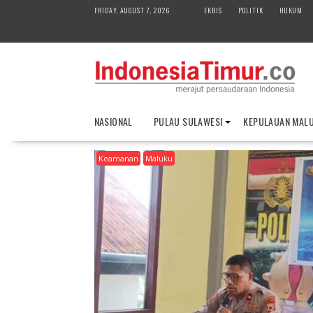
S
FRIDAY, AUGUST 7, 2026
EKBIS
POLITIK
HUKUM
k
i
p
t
o
c
o
NASIONAL
PULAU SULAWESI
KEPULAUAN MAL
n
t
Keamanan
Maluku
e
n
t