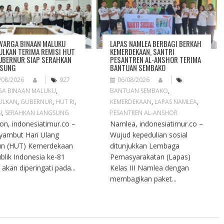
WARGA BINAAN MALUKU
LAPAS NAMLEA BERBAGI BERKAH
ULKAN TERIMA REMISI HUT
KEMERDEKAAN, SANTRI
GUBERNUR SIAP SERAHKAN
PESANTREN AL-ANSHOR TERIMA
GSUNG
BANTUAN SEMBAKO
/08/2026
927
06/08/2026
A BINAAN MALUKU
,
BANTUAN SEMBAKO
,
ULKAN
,
GUBERNUR
,
HUT RI
,
KEMERDEKAAN
,
LAPAS NAMLEA
,
I
,
SERAHKAN LANGSUNG
PESANTREN AL-ANSHOR
n, indonesiatimur.co –
Namlea, indonesiatimur.co –
ambut Hari Ulang
Wujud kepedulian sosial
un (HUT) Kemerdekaan
ditunjukkan Lembaga
blik Indonesia ke-81
Pemasyarakatan (Lapas)
 akan diperingati pada...
Kelas III Namlea dengan
membagikan paket...