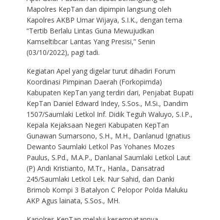
Mapolres KepTan dan dipimpin langsung oleh
Kapolres AKBP Umar Wijaya, S.I.K., dengan tema
“Tertib Berlalu Lintas Guna Mewujudkan
Kamseltibcar Lantas Yang Presisi,” Senin
(03/10/2022), pagi tadi.
Kegiatan Apel yang digelar turut dihadiri Forum
Koordinasi Pimpinan Daerah (Forkopimda)
Kabupaten KepTan yang terdiri dari, Penjabat Bupati
KepTan Daniel Edward Indey, S.Sos., M.Si., Dandim
1507/Saumlaki Letkol Inf. Didik Teguh Waluyo, S.I.P.,
Kepala Kejaksaan Negeri Kabupaten KepTan
Gunawan Sumarsono, S.H., M.H., Danlanud Ignatius
Dewanto Saumlaki Letkol Pas Yohanes Mozes
Paulus, S.Pd., M.A.P., Danlanal Saumlaki Letkol Laut
(P) Andi Kristianto, M.Tr., Hanla., Dansatrad
245/Saumlaki Letkol Lek. Nur Sahid, dan Danki
Brimob Kompi 3 Batalyon C Pelopor Polda Maluku
AKP Agus lainata, S.Sos., MH.
Kapolres KepTan melalui kesempatannya