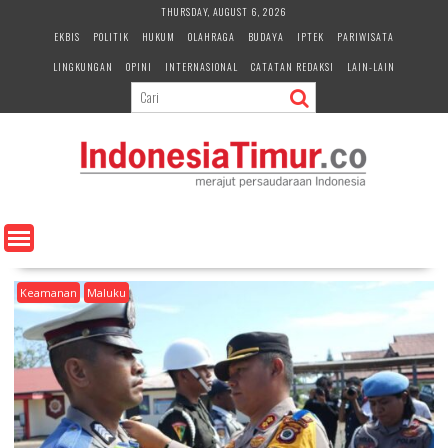
S
THURSDAY, AUGUST 6, 2026
k
EKBIS
POLITIK
HUKUM
OLAHRAGA
BUDAYA
IPTEK
PARIWISATA
i
LINGKUNGAN
OPINI
INTERNASIONAL
CATATAN REDAKSI
LAIN-LAIN
p
t
o
c
o
n
t
e
n
t
Keamanan
Maluku