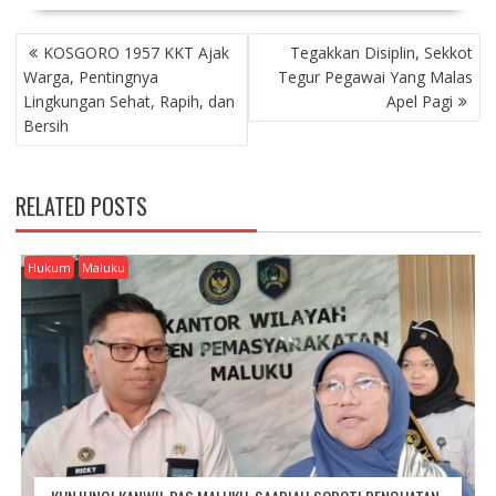
P
KOSGORO 1957 KKT Ajak
Tegakkan Disiplin, Sekkot
O
Warga, Pentingnya
Tegur Pegawai Yang Malas
S
Lingkungan Sehat, Rapih, dan
Apel Pagi
T
Bersih
N
A
V
RELATED POSTS
I
G
A
Hukum
Maluku
T
I
O
N