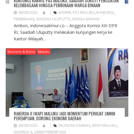
KUNJUNGI KANWIL PAS MALUKU, SAADIAH SOROTI PENGUATAN
KELEMBAGAAN HINGGA PEMBINAAN WARGA BINAAN
06/08/2026
KANWIL PAS MALUKU
,
KUNJUNGI
,
PEMBINAAN
,
SAADIAH ULUPUTTY
,
WARGA BINAAN
Ambon, indonesiatimur.co – Anggota Komisi XIII DPR
RI, Saadiah Uluputty melakukan kunjungan kerja ke
Kantor Wilayah...
Ekonomi & Bisnis
Maluku
RAKERDA II IWAPI MALUKU JADI MOMENTUM PERKUAT UMKM
PEREMPUAN, DORONG EKONOMI DAERAH
06/08/2026
EKONOMI DAERAH
,
IWAPI MALUKU
,
RAKERDA II
,
UMKM PEREMPUAN