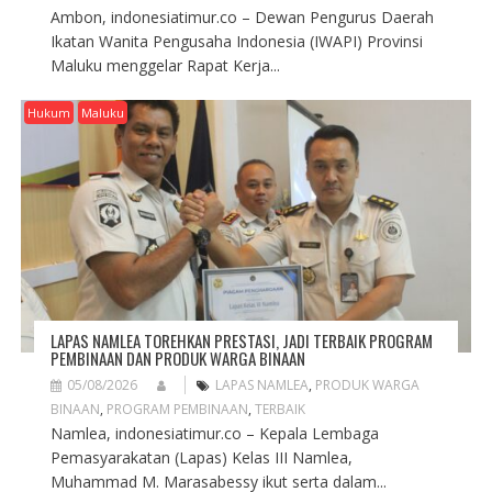
Ambon, indonesiatimur.co – Dewan Pengurus Daerah
Ikatan Wanita Pengusaha Indonesia (IWAPI) Provinsi
Maluku menggelar Rapat Kerja...
Hukum
Maluku
LAPAS NAMLEA TOREHKAN PRESTASI, JADI TERBAIK PROGRAM
PEMBINAAN DAN PRODUK WARGA BINAAN
05/08/2026
LAPAS NAMLEA
,
PRODUK WARGA
BINAAN
,
PROGRAM PEMBINAAN
,
TERBAIK
Namlea, indonesiatimur.co – Kepala Lembaga
Pemasyarakatan (Lapas) Kelas III Namlea,
Muhammad M. Marasabessy ikut serta dalam...