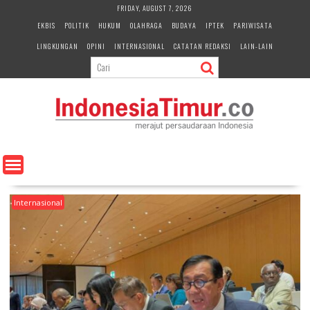
S
FRIDAY, AUGUST 7, 2026
k
EKBIS
POLITIK
HUKUM
OLAHRAGA
BUDAYA
IPTEK
PARIWISATA
i
LINGKUNGAN
OPINI
INTERNASIONAL
CATATAN REDAKSI
LAIN-LAIN
p
t
o
c
o
n
t
e
n
t
Internasional