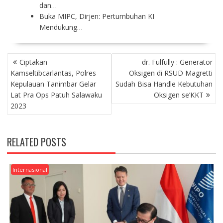
dan…
Buka MIPC, Dirjen: Pertumbuhan KI
Mendukung…
P
Ciptakan
dr. Fulfully : Generator
O
Kamseltibcarlantas, Polres
Oksigen di RSUD Magretti
S
Kepulauan Tanimbar Gelar
Sudah Bisa Handle Kebutuhan
T
Lat Pra Ops Patuh Salawaku
Oksigen se’KKT
N
2023
A
V
I
RELATED POSTS
G
A
T
Internasional
I
O
N