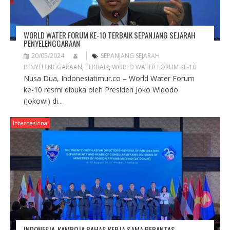
WORLD WATER FORUM KE-10 TERBAIK SEPANJANG SEJARAH
PENYELENGGARAAN
20/05/2024
SEPANJANG SEJARAH
PENYELENGGARAAN
,
TERBAIK
,
WORLD WATER FORUM KE-10
Nusa Dua, Indonesiatimur.co – World Water Forum
ke-10 resmi dibuka oleh Presiden Joko Widodo
(Jokowi) di...
Internasional
INDONESIA-KAMBOJA BAHAS KERJA SAMA BERANTAS