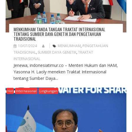
MENKUMHAM TANDA TANGAN TRAKTAT INTERNASIONAL
TENTANG SUMBER DAYA GENETIK DAN PENGETAHUAN
TRADISIONAL
10/07/2024
MENKUMHAM
,
PENGETAHUAN
TRADISIONAL
,
SUMBER DAYA GENETIK
,
TRAKTAT
INTERNASIONAL
Jenewa, indonesiatimur.co – Menteri Hukum dan HAM,
Yasonna H. Laoly meneken Traktat Internasional
tentang Sumber Daya...
Hot
Internasional
Lingkungan