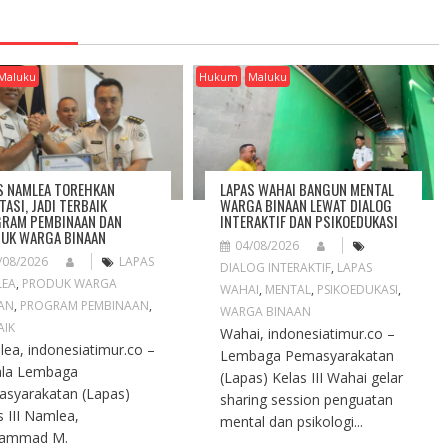
Maluku
Hukum
Maluku
S NAMLEA TOREHKAN
LAPAS WAHAI BANGUN MENTAL
TASI, JADI TERBAIK
WARGA BINAAN LEWAT DIALOG
RAM PEMBINAAN DAN
INTERAKTIF DAN PSIKOEDUKASI
UK WARGA BINAAN
04/08/2026
/08/2026
LAPAS
DIALOG INTERAKTIF
,
LAPAS
LEA
,
PRODUK WARGA
WAHAI
,
MENTAL
,
PSIKOEDUKASI
,
AN
,
PROGRAM PEMBINAAN
,
WARGA BINAAN
AIK
Wahai, indonesiatimur.co –
ea, indonesiatimur.co –
Lembaga Pemasyarakatan
ala Lembaga
(Lapas) Kelas III Wahai gelar
syarakatan (Lapas)
sharing session penguatan
s III Namlea,
mental dan psikologi...
ammad M.