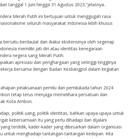
ari tanggal 1 Juni hingga 31 Agustus 2023,”jelasnya..
dera Merah Putih ini bertujuan untuk menggugah rasa
asionalisme seluruh masyarakat Indonesia lebih khusus
bersatu berdaulat dan diakui eksitensinya oleh segenap
onesia memiliki jati diri atau identitas kenegaraan
ndera negera sang Merah Putih.
kan apresiasi dan penghargaan yang setinggi-tingginya
kerja bersama dengan Badan Kesbangpol dalam kegiatan
ahapan pelaksanaan pemilu dan pemilukada tahun 2024
Ambon tetap terus menjaga memelihara persatuan dan
nak Kota Ambon.
api, politik uang, politik identitas, bahkan upaya-upaya untuk
t kebersamaan itu yang perlu dihadapi dan dijalani
ang terdidik, kader-kader yang dibesarkan dalam organisasi
mpu untuk menghadapi tantangan-tantangan kedepan. Kita