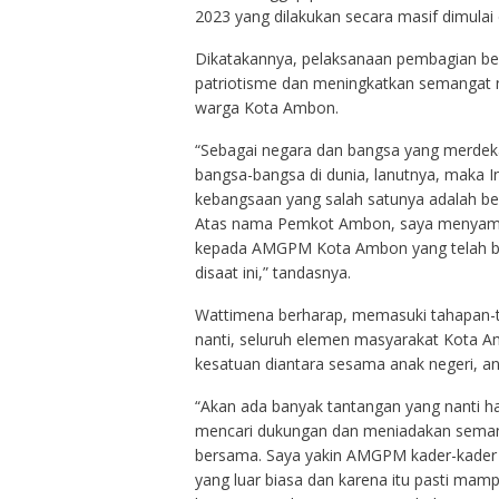
2023 yang dilakukan secara masif dimulai d
Dikatakannya, pelaksanaan pembagian ben
patriotisme dan meningkatkan semangat n
warga Kota Ambon.
“Sebagai negara dan bangsa yang merdeka 
bangsa-bangsa di dunia, lanutnya, maka Ind
kebangsaan yang salah satunya adalah be
Atas nama Pemkot Ambon, saya menyampai
kepada AMGPM Kota Ambon yang telah be
disaat ini,” tandasnya.
Wattimena berharap, memasuki tahapan-t
nanti, seluruh elemen masyarakat Kota 
kesatuan diantara sesama anak negeri, a
“Akan ada banyak tantangan yang nanti had
mencari dukungan dan meniadakan semanga
bersama. Saya yakin AMGPM kader-kader y
yang luar biasa dan karena itu pasti ma