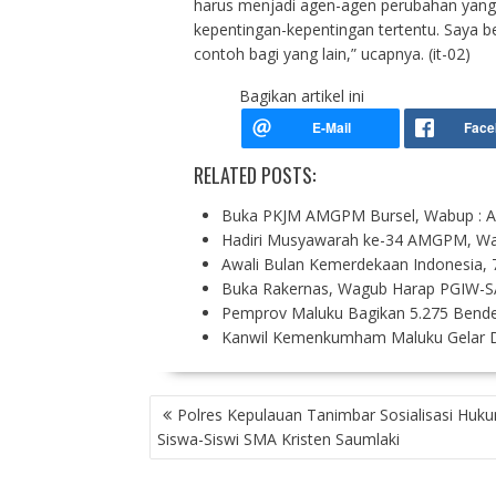
harus menjadi agen-agen perubahan yang
kepentingan-kepentingan tertentu. Saya b
contoh bagi yang lain,” ucapnya. (it-02)
Bagikan artikel ini
RELATED POSTS:
Buka PKJM AMGPM Bursel, Wabup : 
Hadiri Musyawarah ke-34 AMGPM, Wa
Awali Bulan Kemerdekaan Indonesia,
Buka Rakernas, Wagub Harap PGIW-S
Pemprov Maluku Bagikan 5.275 Bende
Kanwil Kemenkumham Maluku Gelar D
P
Polres Kepulauan Tanimbar Sosialisasi Huk
O
Siswa-Siswi SMA Kristen Saumlaki
S
T