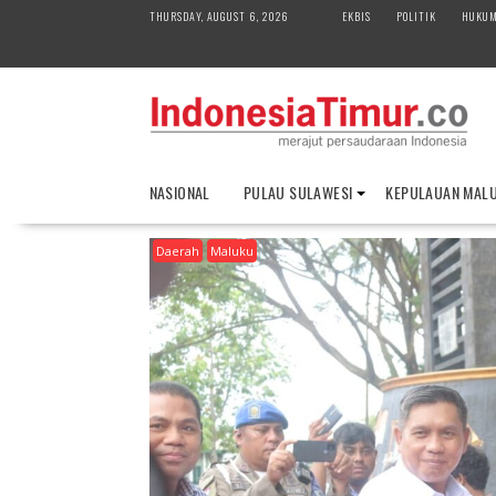
S
THURSDAY, AUGUST 6, 2026
EKBIS
POLITIK
HUKU
k
i
p
t
o
c
o
NASIONAL
PULAU SULAWESI
KEPULAUAN MAL
n
t
Daerah
Maluku
e
n
t