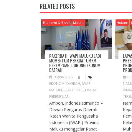
N
RELATED POSTS
A
V
I
Ekonomi & Bisnis
Maluku
Hukum
G
A
T
I
O
RAKERDA II IWAPI MALUKU JADI
LAPA
N
MOMENTUM PERKUAT UMKM
PRES
PEREMPUAN, DORONG EKONOMI
PROG
DAERAH
PROD
06/08/2026
05
EKONOMI DAERAH
,
IWAPI
NAM
MALUKU
,
RAKERDA II
,
UMKM
BINA
PEREMPUAN
TERB
Ambon, indonesiatimur.co –
Naml
Dewan Pengurus Daerah
Kep
Ikatan Wanita Pengusaha
Pema
Indonesia (IWAPI) Provinsi
Kela
Maluku menggelar Rapat
Muh