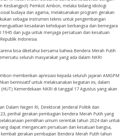
n Kesbangpol) Pemkot Ambon, melalui bidang idiologi
osial budaya dan agama, melaksanakan program gerakan
akukan sebagai instrumen teknis untuk pengembangan
enguatkan kesadaran kehidupan berbangsa dan bernegara
I 1945 dan juga untuk menjaga persatuan dan kesatuan
Republik Indonesia.
. Karena bisa diketahui bersama bahwa Bendera Merah Putih
 pemersatu seluruh masyarakat yang ada dalam NKRI
Ambon memberikan apresiasi kepada seluruh jajaran AMGPM
an berinisiatif untuk melaksanakan kegiatan ini, dalam
(HUT) Kemerdekaan NKRI di tanggal 17 Agustus yang akan
n Dalam Negeri RI, Direktorat Jenderal Politik dan
3, perihal gerakan pembagian bendera Merah Putih yang
 pelaksanaan pemilihan umum serentak tahun 2024 dan untuk
 yang dapat mengancam persatuan dan kesatuan bangsa,
 kembali gerakan pembagian Bendera Merah Putih tahun