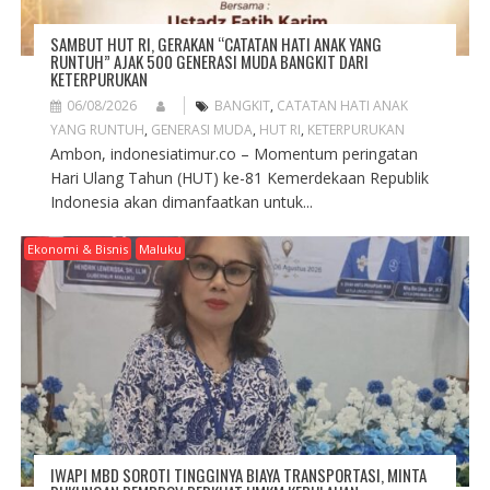
SAMBUT HUT RI, GERAKAN “CATATAN HATI ANAK YANG
RUNTUH” AJAK 500 GENERASI MUDA BANGKIT DARI
KETERPURUKAN
06/08/2026
BANGKIT
,
CATATAN HATI ANAK
YANG RUNTUH
,
GENERASI MUDA
,
HUT RI
,
KETERPURUKAN
Ambon, indonesiatimur.co – Momentum peringatan
Hari Ulang Tahun (HUT) ke-81 Kemerdekaan Republik
Indonesia akan dimanfaatkan untuk...
Ekonomi & Bisnis
Maluku
IWAPI MBD SOROTI TINGGINYA BIAYA TRANSPORTASI, MINTA