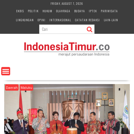
S
FRIDAY, AUGUST 7, 2026
k
EKBIS
POLITIK
HUKUM
OLAHRAGA
BUDAYA
IPTEK
PARIWISATA
i
LINGKUNGAN
OPINI
INTERNASIONAL
CATATAN REDAKSI
LAIN-LAIN
p
t
o
c
o
n
t
e
n
t
Daerah
Maluku