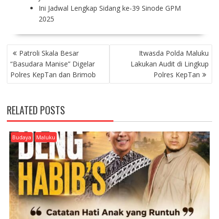
Ini Jadwal Lengkap Sidang ke-39 Sinode GPM
2025
P
Patroli Skala Besar
Itwasda Polda Maluku
O
“Basudara Manise” Digelar
Lakukan Audit di Lingkup
S
Polres KepTan dan Brimob
Polres KepTan
T
N
A
RELATED POSTS
V
I
G
Budaya
Maluku
A
T
I
O
N