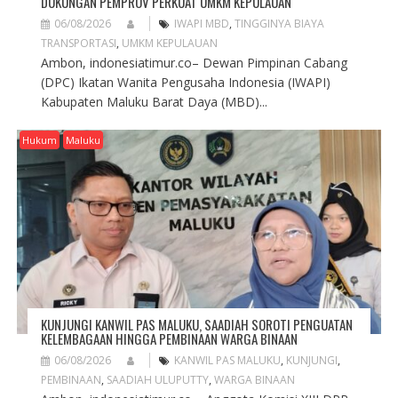
DUKUNGAN PEMPROV PERKUAT UMKM KEPULAUAN
06/08/2026
IWAPI MBD
,
TINGGINYA BIAYA
TRANSPORTASI
,
UMKM KEPULAUAN
Ambon, indonesiatimur.co– Dewan Pimpinan Cabang
(DPC) Ikatan Wanita Pengusaha Indonesia (IWAPI)
Kabupaten Maluku Barat Daya (MBD)...
Hukum
Maluku
KUNJUNGI KANWIL PAS MALUKU, SAADIAH SOROTI PENGUATAN
KELEMBAGAAN HINGGA PEMBINAAN WARGA BINAAN
06/08/2026
KANWIL PAS MALUKU
,
KUNJUNGI
,
PEMBINAAN
,
SAADIAH ULUPUTTY
,
WARGA BINAAN