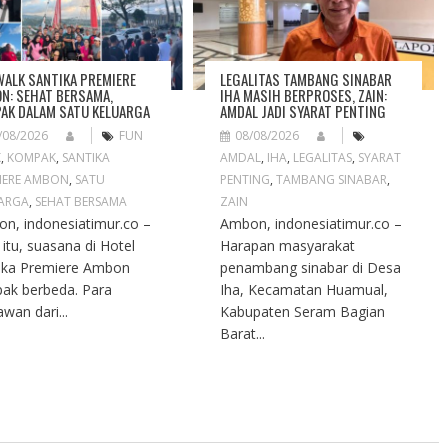
WALK SANTIKA PREMIERE
LEGALITAS TAMBANG SINABAR
N: SEHAT BERSAMA,
IHA MASIH BERPROSES, ZAIN:
AK DALAM SATU KELUARGA
AMDAL JADI SYARAT PENTING
/08/2026
FUN
08/08/2026
K
,
KOMPAK
,
SANTIKA
AMDAL
,
IHA
,
LEGALITAS
,
SYARAT
IERE AMBON
,
SATU
PENTING
,
TAMBANG SINABAR
,
ARGA
,
SEHAT BERSAMA
ZAIN
n, indonesiatimur.co –
Ambon, indonesiatimur.co –
 itu, suasana di Hotel
Harapan masyarakat
ika Premiere Ambon
penambang sinabar di Desa
ak berbeda. Para
Iha, Kecamatan Huamual,
awan dari...
Kabupaten Seram Bagian
Barat...