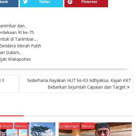
 Tanimbar dan…
erdekaan RI ke-75
ntuk di Tanimbar.…
 Bendera Merah Putih
kukan Dalam…
ijab Wakapolres
II
Sederhana Rayakan HUT ke-63 Adhyaksa, Kajari KKT
Beberkan Sejumlah Capaian dan Target
& Bisnis
Maluku
Lingkungan
Maluku