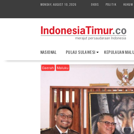
S
MONDAY, AUGUST 10, 2026
EKBIS
POLITIK
HUKUM
k
i
p
t
o
c
o
NASIONAL
PULAU SULAWESI
KEPULAUAN MAL
n
t
Daerah
Maluku
e
n
t