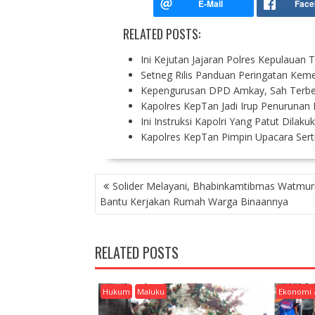
RELATED POSTS:
Ini Kejutan Jajaran Polres Kepulauan
Setneg Rilis Panduan Peringatan Kem
Kepengurusan DPD Amkay, Sah Terbe
Kapolres KepTan Jadi Irup Penurunan
Ini Instruksi Kapolri Yang Patut Dila
Kapolres KepTan Pimpin Upacara Sert
P
Solider Melayani, Bhabinkamtibmas Watmuri 
O
Bantu Kerjakan Rumah Warga Binaannya
S
T
N
RELATED POSTS
A
V
I
Hukum
Maluku
Ekonomi 
G