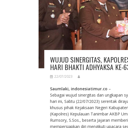
WUJUD SINERGITAS, KAPOLRE
HARI BHAKTI ADHYAKSA KE-6
22/07/2023
Saumlaki, indonesiatimur.co
–
Sebagai wujud sinergitas dan ungkapan sy
hari ini, Sabtu (22/07/2023) serentak diray
khusus pihak Kejaksaan Negeri Kabupaten
(Kapolres) Kepulauan Tanimbar AKBP Umar 
Rumsory, S.Sos., beserta Jajaran memberi
mempersiapkan diri mengikuti upacara seca