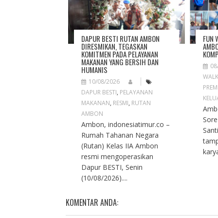
A
T
I
O
DAPUR BESTI RUTAN AMBON
FUN 
N
DIRESMIKAN, TEGASKAN
AMBO
KOMITMEN PADA PELAYANAN
KOMP
MAKANAN YANG BERSIH DAN
08
HUMANIS
WAL
10/08/2026
PREM
DAPUR BESTI
,
PELAYANAN
KELU
MAKANAN
,
RESMI
,
RUTAN
Ambo
AMBON
Sore
Ambon, indonesiatimur.co –
Sant
Rumah Tahanan Negara
tamp
(Rutan) Kelas IIA Ambon
kary
resmi mengoperasikan
Dapur BESTI, Senin
(10/08/2026)....
KOMENTAR ANDA: