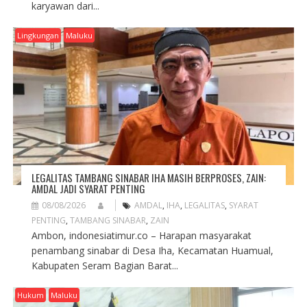
karyawan dari...
Lingkungan
Maluku
LEGALITAS TAMBANG SINABAR IHA MASIH BERPROSES, ZAIN:
AMDAL JADI SYARAT PENTING
08/08/2026
AMDAL
,
IHA
,
LEGALITAS
,
SYARAT
PENTING
,
TAMBANG SINABAR
,
ZAIN
Ambon, indonesiatimur.co – Harapan masyarakat
penambang sinabar di Desa Iha, Kecamatan Huamual,
Kabupaten Seram Bagian Barat...
Hukum
Maluku