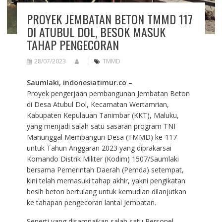
PROYEK JEMBATAN BETON TMMD 117
DI ATUBUL DOL, BESOK MASUK
TAHAP PENGECORAN
28/07/2023
TMMD
Saumlaki, indonesiatimur.co
–
Proyek pengerjaan pembangunan Jembatan Beton
di Desa Atubul Dol, Kecamatan Wertamrian,
Kabupaten Kepulauan Tanimbar (KKT), Maluku,
yang menjadi salah satu sasaran program TNI
Manunggal Membangun Desa (TMMD) ke-117
untuk Tahun Anggaran 2023 yang diprakarsai
Komando Distrik Militer (Kodim) 1507/Saumlaki
bersama Pemerintah Daerah (Pemda) setempat,
kini telah memasuki tahap akhir, yakni pengikatan
besih beton bertulang untuk kemudian dilanjutkan
ke tahapan pengecoran lantai Jembatan.
Seperti yang disampaikan salah satu Personel