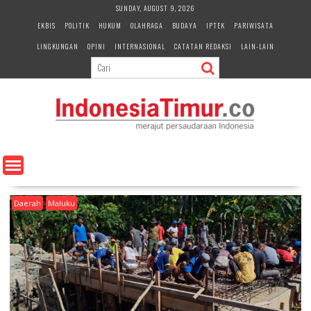
S
SUNDAY, AUGUST 9, 2026
k
EKBIS
POLITIK
HUKUM
OLAHRAGA
BUDAYA
IPTEK
PARIWISATA
i
LINGKUNGAN
OPINI
INTERNASIONAL
CATATAN REDAKSI
LAIN-LAIN
p
t
o
c
o
n
t
e
n
t
Daerah
Maluku