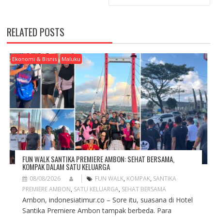
N
A
V
RELATED POSTS
I
G
A
Ekonomi & Bisnis
Maluku
T
I
O
N
FUN WALK SANTIKA PREMIERE AMBON: SEHAT BERSAMA,
KOMPAK DALAM SATU KELUARGA
08/08/2026
FUN WALK
,
KOMPAK
,
SANTIKA
PREMIERE AMBON
,
SATU KELUARGA
,
SEHAT BERSAMA
Ambon, indonesiatimur.co – Sore itu, suasana di Hotel
Santika Premiere Ambon tampak berbeda. Para