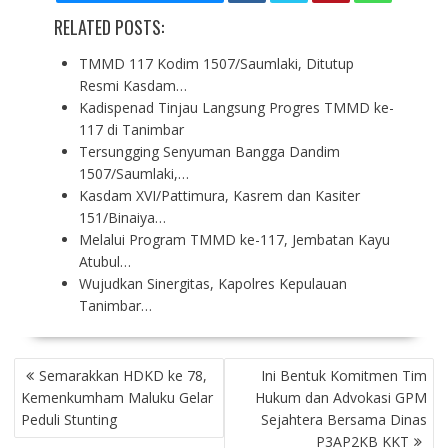
RELATED POSTS:
TMMD 117 Kodim 1507/Saumlaki, Ditutup
Resmi Kasdam…
Kadispenad Tinjau Langsung Progres TMMD ke-
117 di Tanimbar
Tersungging Senyuman Bangga Dandim
1507/Saumlaki,…
Kasdam XVI/Pattimura, Kasrem dan Kasiter
151/Binaiya…
Melalui Program TMMD ke-117, Jembatan Kayu
Atubul…
Wujudkan Sinergitas, Kapolres Kepulauan
Tanimbar…
P
Semarakkan HDKD ke 78,
Ini Bentuk Komitmen Tim
O
Kemenkumham Maluku Gelar
Hukum dan Advokasi GPM
S
Peduli Stunting
Sejahtera Bersama Dinas
T
P3AP2KB KKT