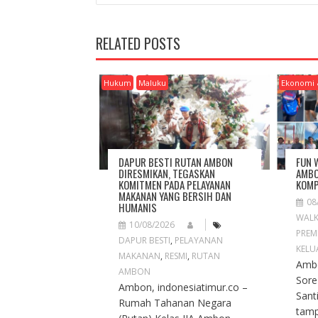
S
T
N
RELATED POSTS
A
V
I
Hukum
Maluku
Ekonomi 
G
A
T
I
O
DAPUR BESTI RUTAN AMBON
FUN 
N
DIRESMIKAN, TEGASKAN
AMBO
KOMITMEN PADA PELAYANAN
KOMP
MAKANAN YANG BERSIH DAN
08
HUMANIS
WAL
10/08/2026
PREM
DAPUR BESTI
,
PELAYANAN
KELU
MAKANAN
,
RESMI
,
RUTAN
Ambo
AMBON
Sore
Ambon, indonesiatimur.co –
Sant
Rumah Tahanan Negara
tamp