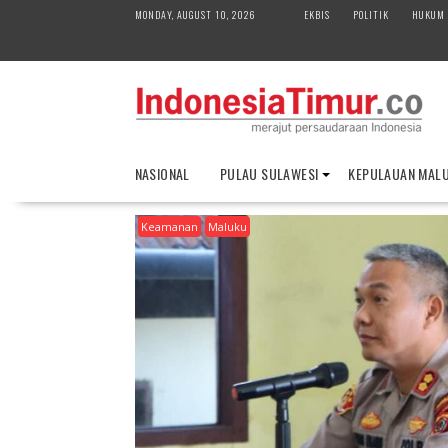
S
MONDAY, AUGUST 10, 2026
EKBIS
POLITIK
HUKUM
k
i
p
t
o
c
o
NASIONAL
PULAU SULAWESI
KEPULAUAN MAL
n
t
Keamanan
Maluku
e
n
t