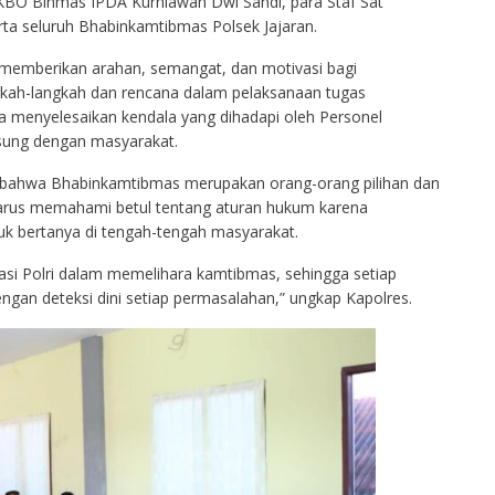
 KBO Binmas IPDA Kurniawan Dwi Sandi, para Staf Sat
ta seluruh Bhabinkamtibmas Polsek Jajaran.
t memberikan arahan, semangat, dan motivasi bagi
ah-langkah dan rencana dalam pelaksanaan tugas
 menyelesaikan kendala yang dihadapi oleh Personel
sung dengan masyarakat.
 bahwa Bhabinkamtibmas merupakan orang-orang pilihan dan
harus memahami betul tentang aturan hukum karena
 bertanya di tengah-tengah masyarakat.
si Polri dalam memelihara kamtibmas, sehingga setiap
gan deteksi dini setiap permasalahan,” ungkap Kapolres.