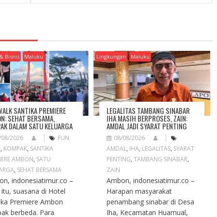
& Bisnis
Maluku
Lingkungan
Maluku
WALK SANTIKA PREMIERE
LEGALITAS TAMBANG SINABAR
N: SEHAT BERSAMA,
IHA MASIH BERPROSES, ZAIN:
AK DALAM SATU KELUARGA
AMDAL JADI SYARAT PENTING
/08/2026
FUN
08/08/2026
K
,
KOMPAK
,
SANTIKA
AMDAL
,
IHA
,
LEGALITAS
,
SYARAT
IERE AMBON
,
SATU
PENTING
,
TAMBANG SINABAR
,
ARGA
,
SEHAT BERSAMA
ZAIN
n, indonesiatimur.co –
Ambon, indonesiatimur.co –
 itu, suasana di Hotel
Harapan masyarakat
ika Premiere Ambon
penambang sinabar di Desa
ak berbeda. Para
Iha, Kecamatan Huamual,