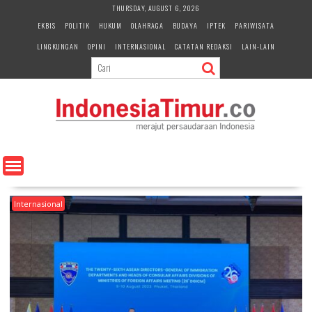
S
THURSDAY, AUGUST 6, 2026
k
EKBIS
POLITIK
HUKUM
OLAHRAGA
BUDAYA
IPTEK
PARIWISATA
i
LINGKUNGAN
OPINI
INTERNASIONAL
CATATAN REDAKSI
LAIN-LAIN
p
t
o
c
o
n
t
e
n
t
Internasional