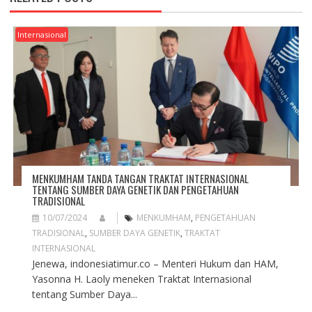
V
I
G
Internasional
A
T
I
O
N
MENKUMHAM TANDA TANGAN TRAKTAT INTERNASIONAL
TENTANG SUMBER DAYA GENETIK DAN PENGETAHUAN
TRADISIONAL
10/07/2024
MENKUMHAM
,
PENGETAHUAN
TRADISIONAL
,
SUMBER DAYA GENETIK
,
TRAKTAT
INTERNASIONAL
Jenewa, indonesiatimur.co – Menteri Hukum dan HAM,
Yasonna H. Laoly meneken Traktat Internasional
tentang Sumber Daya...