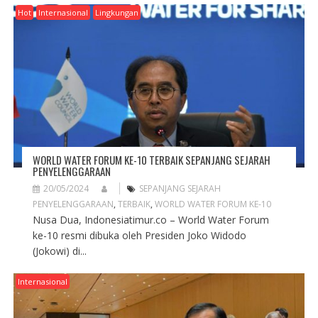
Hot
Internasional
Lingkungan
WORLD WATER FORUM KE-10 TERBAIK SEPANJANG SEJARAH
PENYELENGGARAAN
20/05/2024
SEPANJANG SEJARAH
PENYELENGGARAAN
,
TERBAIK
,
WORLD WATER FORUM KE-10
Nusa Dua, Indonesiatimur.co – World Water Forum
ke-10 resmi dibuka oleh Presiden Joko Widodo
(Jokowi) di...
Internasional