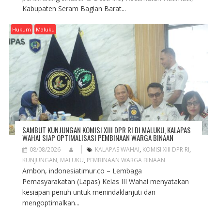
Kabupaten Seram Bagian Barat...
Hukum
Maluku
SAMBUT KUNJUNGAN KOMISI XIII DPR RI DI MALUKU, KALAPAS
WAHAI SIAP OPTIMALISASI PEMBINAAN WARGA BINAAN
08/08/2026
KALAPAS WAHAI
,
KOMISI XIII DPR RI
,
KUNJUNGAN
,
MALUKU
,
PEMBINAAN WARGA BINAAN
Ambon, indonesiatimur.co – Lembaga
Pemasyarakatan (Lapas) Kelas III Wahai menyatakan
kesiapan penuh untuk menindaklanjuti dan
mengoptimalkan...