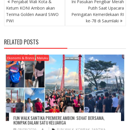
Penjabat Wali Kota &
Ini Pasukan Pengibar Merah
O
Ketum KONI Ambon akan
Putih Saat Upacara
S
Terima Golden Award SIWO
Peringatan Kemerdekaan RI
T
PWI
ke-78 di Saumlaki
N
A
V
RELATED POSTS
I
G
A
Ekonomi & Bisnis
Maluku
T
I
O
N
FUN WALK SANTIKA PREMIERE AMBON: SEHAT BERSAMA,
KOMPAK DALAM SATU KELUARGA
08/08/2026
FUN WALK
,
KOMPAK
,
SANTIKA