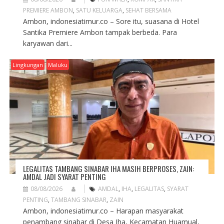
PREMIERE AMBON
,
SATU KELUARGA
,
SEHAT BERSAMA
Ambon, indonesiatimur.co – Sore itu, suasana di Hotel
Santika Premiere Ambon tampak berbeda. Para
karyawan dari...
Lingkungan
Maluku
LEGALITAS TAMBANG SINABAR IHA MASIH BERPROSES, ZAIN:
AMDAL JADI SYARAT PENTING
08/08/2026
AMDAL
,
IHA
,
LEGALITAS
,
SYARAT
PENTING
,
TAMBANG SINABAR
,
ZAIN
Ambon, indonesiatimur.co – Harapan masyarakat
penambang sinabar di Desa Iha, Kecamatan Huamual,