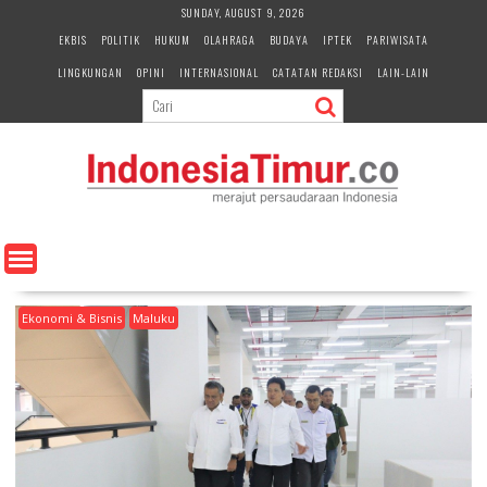
S
SUNDAY, AUGUST 9, 2026
k
EKBIS
POLITIK
HUKUM
OLAHRAGA
BUDAYA
IPTEK
PARIWISATA
i
LINGKUNGAN
OPINI
INTERNASIONAL
CATATAN REDAKSI
LAIN-LAIN
p
t
o
c
o
n
t
e
n
t
Ekonomi & Bisnis
Maluku