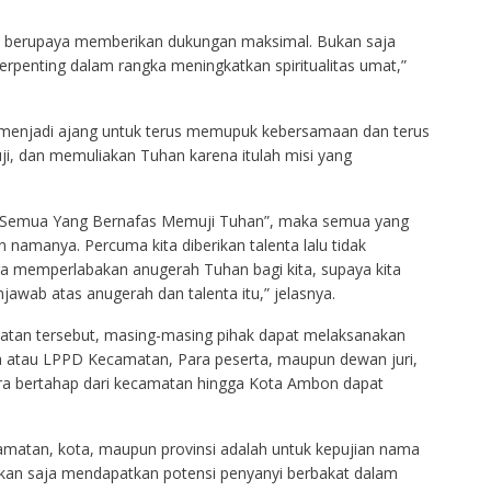
t berupaya memberikan dukungan maksimal. Bukan saja
rpenting dalam rangka meningkatkan spiritualitas umat,”
 menjadi ajang untuk terus memupuk kebersamaan dan terus
, dan memuliakan Tuhan karena itulah misi yang
lah Semua Yang Bernafas Memuji Tuhan”, maka semua yang
namanya. Percuma kita diberikan talenta lalu tidak
a memperlabakan anugerah Tuhan bagi kita, supaya kita
awab atas anugerah dan talenta itu,” jelasnya.
iatan tersebut, masing-masing pihak dapat melaksanakan
tia atau LPPD Kecamatan, Para peserta, maupun dewan juri,
ara bertahap dari kecamatan hingga Kota Ambon dapat
camatan, kota, maupun provinsi adalah untuk kepujian nama
 bukan saja mendapatkan potensi penyanyi berbakat dalam