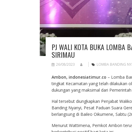
PJ WALI KOTA BUKA LOMBA 
SIRIMAU
26/08/2023
LOMBA BANDING NYA
Ambon, indonesiatimur.co
– Lomba Band
tingkat Kecamatan yang telah dilakukan 
dukungan yang maksimal dari Pemerintah
Hal tersebut diungkapkan Penjabat Wali
Banding Nyanyi, Pesat Paduan Suara Gere
berlangsung di Baileo Oikumene, Sabtu (2
Menurut Wattimena, Pemkot Ambon terus
berkontribusi positif bagi kota ini.