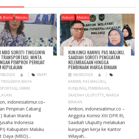
& Bisnis
Maluku
Hukum
Maluku
I MBD SOROTI TINGGINYA
KUNJUNGI KANWIL PAS MALUKU,
A TRANSPORTASI, MINTA
SAADIAH SOROTI PENGUATAN
NGAN PEMPROV PERKUAT
KELEMBAGAAN HINGGA
 KEPULAUAN
PEMBINAAN WARGA BINAAN
/08/2026
IWAPI
06/08/2026
,
TINGGINYA BIAYA
KANWIL PAS MALUKU
,
SPORTASI
,
UMKM
KUNJUNGI
,
PEMBINAAN
,
LAUAN
SAADIAH ULUPUTTY
,
WARGA
n, indonesiatimur.co–
BINAAN
an Pimpinan Cabang
Ambon, indonesiatimur.co –
) Ikatan Wanita
Anggota Komisi XIII DPR RI,
usaha Indonesia
Saadiah Uluputty melakukan
PI) Kabupaten Maluku
kunjungan kerja ke Kantor
t Daya (MBD)...
Wilayah...