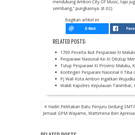
mendukung Ambon City Of Music, tapi juga 
seimbang,” pungkasnya. (it-02)
Bagikan artikel ini
RELATED POSTS:
1700 Peserta Ikut Pesparawi XI Malu
Pesparawi Nasional Ke-XI Ditutup Menr
Tutup Pesparawi XI Provinsi Maluku, 
Kontingen Pesparani Nasional II Tiba
Pj Wali Kota Ambon Ingatkan Wujudk
Wakili Kapolres Kepulauan Tanimbar, 
P
Hadiri Peletakan Batu Penjuru Gedung SMTP
O
Jemaat GPM Wayame, Wattimena Beri Apresia
S
T
N