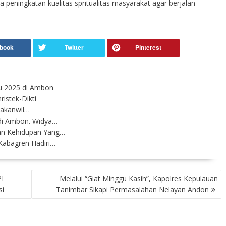
peningkatan kualitas spritualitas masyarakat agar berjalan
ku 2025 di Ambon
istek-Dikti
Kakanwil…
 di Ambon. Widya…
an Kehidupan Yang…
Kabagren Hadiri…
I
Melalui “Giat Minggu Kasih”, Kapolres Kepulauan
si
Tanimbar Sikapi Permasalahan Nelayan Andon