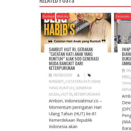
RELATED POSTS
A
V
I
Budaya
Maluku
Ekonomi 
G
A
T
I
O
SAMBUT HUT RI, GERAKAN
IWAP
N
“CATATAN HATI ANAK YANG
BIAY
RUNTUH” AJAK 500 GENERASI
DUKU
MUDA BANGKIT DARI
UMKM
KETERPURUKAN
06
06/08/2026
MBD
BANGKIT
,
CATATAN HATI ANAK
TRAN
YANG RUNTUH
,
GENERASI
KEPU
MUDA
,
HUT RI
,
KETERPURUKAN
Ambo
Ambon, indonesiatimur.co –
Dew
Momentum peringatan Hari
(DPC
Ulang Tahun (HUT) ke-81
Peng
Kemerdekaan Republik
(IWA
Indonesia akan
Bara