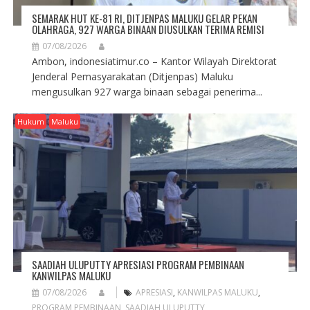
SEMARAK HUT KE-81 RI, DITJENPAS MALUKU GELAR PEKAN
OLAHRAGA, 927 WARGA BINAAN DIUSULKAN TERIMA REMISI
07/08/2026
Ambon, indonesiatimur.co – Kantor Wilayah Direktorat
Jenderal Pemasyarakatan (Ditjenpas) Maluku
mengusulkan 927 warga binaan sebagai penerima...
Hukum
Maluku
SAADIAH ULUPUTTY APRESIASI PROGRAM PEMBINAAN
KANWILPAS MALUKU
07/08/2026
APRESIASI
,
KANWILPAS MALUKU
,
PROGRAM PEMBINAAN
,
SAADIAH ULUPUTTY