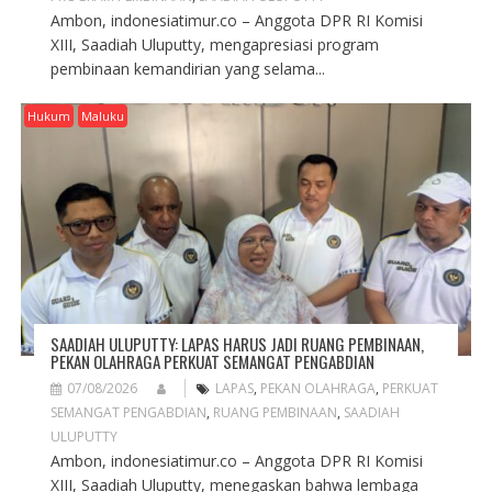
Ambon, indonesiatimur.co – Anggota DPR RI Komisi
XIII, Saadiah Uluputty, mengapresiasi program
pembinaan kemandirian yang selama...
Hukum
Maluku
SAADIAH ULUPUTTY: LAPAS HARUS JADI RUANG PEMBINAAN,
PEKAN OLAHRAGA PERKUAT SEMANGAT PENGABDIAN
07/08/2026
LAPAS
,
PEKAN OLAHRAGA
,
PERKUAT
SEMANGAT PENGABDIAN
,
RUANG PEMBINAAN
,
SAADIAH
ULUPUTTY
Ambon, indonesiatimur.co – Anggota DPR RI Komisi
XIII, Saadiah Uluputty, menegaskan bahwa lembaga