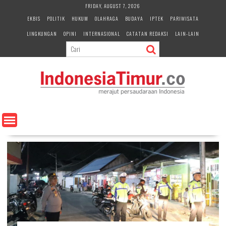
S
FRIDAY, AUGUST 7, 2026
k
EKBIS
POLITIK
HUKUM
OLAHRAGA
BUDAYA
IPTEK
PARIWISATA
i
LINGKUNGAN
OPINI
INTERNASIONAL
CATATAN REDAKSI
LAIN-LAIN
p
t
o
c
o
n
t
e
n
t