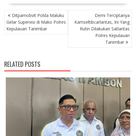
P
Ditpamobvit Polda Maluku
Demi Terciptanya
O
Gelar Supervisi di Mako Polres
Kamseltibcarlantas, Ini Yang
S
Kepulauan Tanimbar
Rutin Dilakukan Satlantas
T
Polres Kepulauan
N
Tanimbar
A
V
I
RELATED POSTS
G
A
T
I
O
N