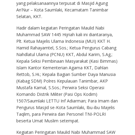
yang pelaksanaannya terpusat di Masjid Agung
An’Nur – Kota Saumlaki, Kecamatam Tanimbar
Selatan, KKT.
Hadir dalam kegiatan Peringatan Maulid Nabi
Muhammad SAW 1445 Hijriah kali ini diantaranya,
Plt. Ketua Majelis Ulama Indonesia (MUI) KKT H.
Hamid Rahayamtel, S.Sos.; Ketua Pengurus Cabang
Nahdlatul Ulama (PCNU) KKT, Abdul Karim, S.Ag.;
Kepala Seksi Pembinaan Masyarakat (Kasi Bimmas)
Islam Kantor Kementerian Agama KKT, Dahlan
Rettob, S.Hi.; Kepala Bagian Sumber Daya Manusia
(Kabag SDM) Polres Kepulauan Tanimbar, AKP
Mustafa Kamal, S.Sos.; Perwira Seksi Operasi
Komando Distrik Militer (Pasi Ops Kodim)
1507/Saumlaki LETTU Inf Adiarman; Para Imam dan
Pengurus Masjid se-Kota Saumlaki, Ibu-ibu Majelis
Taqlim, para Perwira dan Personel TNI-POLRI
beserta Umat Muslim setempat.
Kegiatan Peringatan Maulid Nabi Muhammad SAW