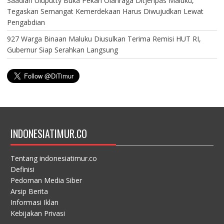
Saadiah Uluputty Buka Pekan Olahraga Ditjenpas Maluku,
Tegaskan Semangat Kemerdekaan Harus Diwujudkan Lewat
Pengabdian
927 Warga Binaan Maluku Diusulkan Terima Remisi HUT RI,
Gubernur Siap Serahkan Langsung
INDONESIATIMUR.CO
Tentang indonesiatimur.co
Definisi
Pedoman Media Siber
Arsip Berita
Informasi Iklan
Kebijakan Privasi