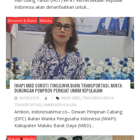
Hari Ulang Tahun (HUT) ke-81 Kemerdekaan Republik
Indonesia akan dimanfaatkan untuk...
Ekonomi & Bisnis
Maluku
IWAPI MBD SOROTI TINGGINYA BIAYA TRANSPORTASI, MINTA
DUKUNGAN PEMPROV PERKUAT UMKM KEPULAUAN
06/08/2026
IWAPI MBD
,
TINGGINYA BIAYA
TRANSPORTASI
,
UMKM KEPULAUAN
Ambon, indonesiatimur.co– Dewan Pimpinan Cabang
(DPC) Ikatan Wanita Pengusaha Indonesia (IWAPI)
Kabupaten Maluku Barat Daya (MBD)...
Hukum
Maluku