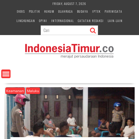
S
FRIDAY, AUGUST 7, 2026
k
EKBIS
POLITIK
HUKUM
OLAHRAGA
BUDAYA
IPTEK
PARIWISATA
i
LINGKUNGAN
OPINI
INTERNASIONAL
CATATAN REDAKSI
LAIN-LAIN
p
t
o
c
o
n
t
e
n
t
Keamanan
Maluku