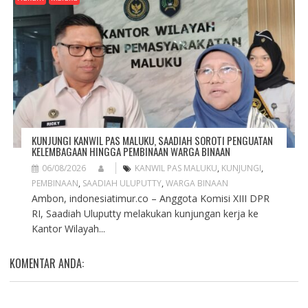
KUNJUNGI KANWIL PAS MALUKU, SAADIAH SOROTI PENGUATAN
KELEMBAGAAN HINGGA PEMBINAAN WARGA BINAAN
06/08/2026
KANWIL PAS MALUKU
,
KUNJUNGI
,
PEMBINAAN
,
SAADIAH ULUPUTTY
,
WARGA BINAAN
Ambon, indonesiatimur.co – Anggota Komisi XIII DPR
RI, Saadiah Uluputty melakukan kunjungan kerja ke
Kantor Wilayah...
KOMENTAR ANDA: