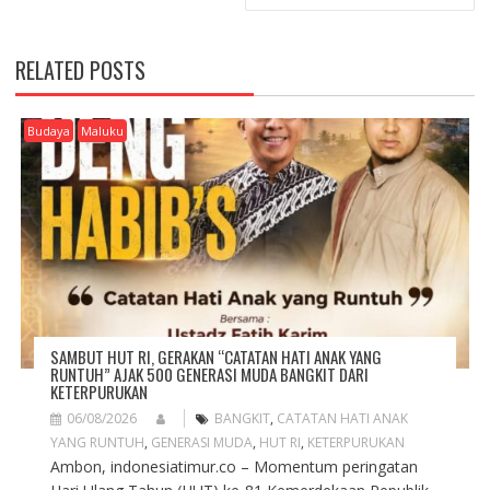
N
A
V
RELATED POSTS
I
G
A
Budaya
Maluku
T
I
O
N
SAMBUT HUT RI, GERAKAN “CATATAN HATI ANAK YANG
RUNTUH” AJAK 500 GENERASI MUDA BANGKIT DARI
KETERPURUKAN
06/08/2026
BANGKIT
,
CATATAN HATI ANAK
YANG RUNTUH
,
GENERASI MUDA
,
HUT RI
,
KETERPURUKAN
Ambon, indonesiatimur.co – Momentum peringatan