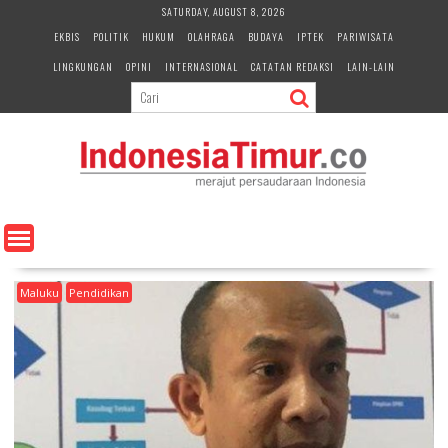
S
SATURDAY, AUGUST 8, 2026
k
EKBIS
POLITIK
HUKUM
OLAHRAGA
BUDAYA
IPTEK
PARIWISATA
i
LINGKUNGAN
OPINI
INTERNASIONAL
CATATAN REDAKSI
LAIN-LAIN
p
t
o
c
o
n
t
e
n
t
Maluku
Pendidikan