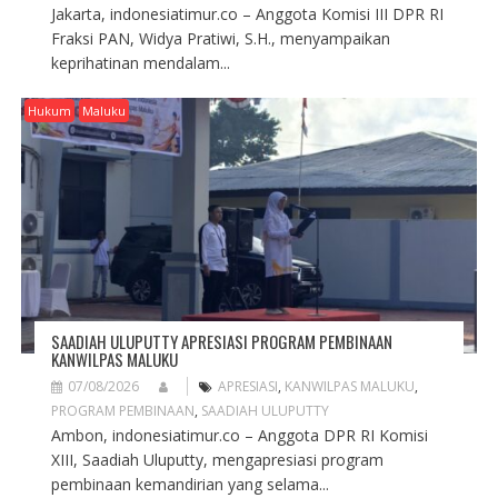
Jakarta, indonesiatimur.co – Anggota Komisi III DPR RI
Fraksi PAN, Widya Pratiwi, S.H., menyampaikan
keprihatinan mendalam...
Hukum
Maluku
SAADIAH ULUPUTTY APRESIASI PROGRAM PEMBINAAN
KANWILPAS MALUKU
07/08/2026
APRESIASI
,
KANWILPAS MALUKU
,
PROGRAM PEMBINAAN
,
SAADIAH ULUPUTTY
Ambon, indonesiatimur.co – Anggota DPR RI Komisi
XIII, Saadiah Uluputty, mengapresiasi program
pembinaan kemandirian yang selama...