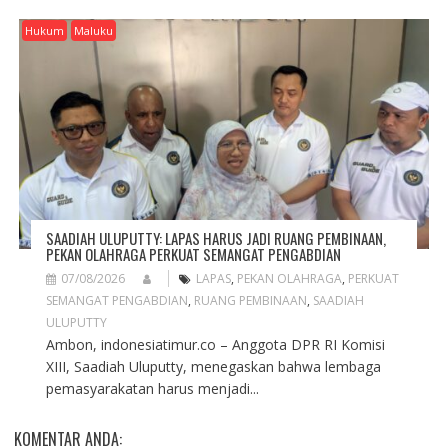
Hukum
Maluku
SAADIAH ULUPUTTY: LAPAS HARUS JADI RUANG PEMBINAAN,
PEKAN OLAHRAGA PERKUAT SEMANGAT PENGABDIAN
07/08/2026
LAPAS
,
PEKAN OLAHRAGA
,
PERKUAT
SEMANGAT PENGABDIAN
,
RUANG PEMBINAAN
,
SAADIAH
ULUPUTTY
Ambon, indonesiatimur.co – Anggota DPR RI Komisi
XIII, Saadiah Uluputty, menegaskan bahwa lembaga
pemasyarakatan harus menjadi...
KOMENTAR ANDA: