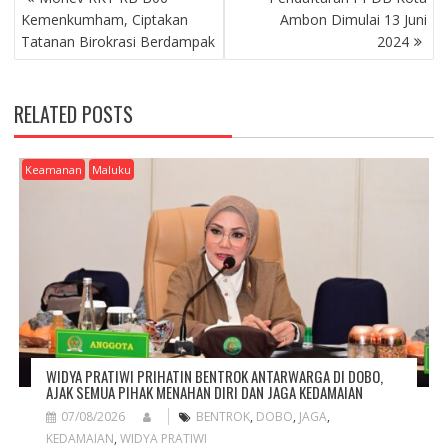
O
Kemenkumham, Ciptakan
Ambon Dimulai 13 Juni
S
Tatanan Birokrasi Berdampak
2024
T
N
A
RELATED POSTS
V
I
G
Keamanan
Maluku
A
T
I
O
N
WIDYA PRATIWI PRIHATIN BENTROK ANTARWARGA DI DOBO,
AJAK SEMUA PIHAK MENAHAN DIRI DAN JAGA KEDAMAIAN
07/08/2026
BENTROK
,
DOBO
,
JAGA
,
KEDAMAIAN
,
WIDYA PRATIWI