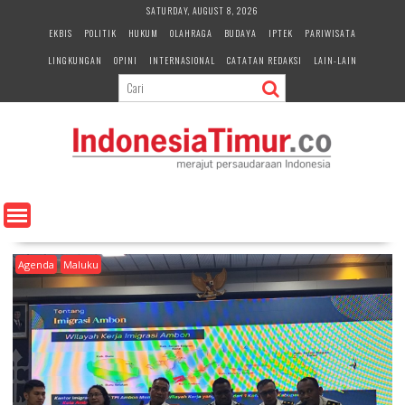
S
SATURDAY, AUGUST 8, 2026
k
EKBIS
POLITIK
HUKUM
OLAHRAGA
BUDAYA
IPTEK
PARIWISATA
i
LINGKUNGAN
OPINI
INTERNASIONAL
CATATAN REDAKSI
LAIN-LAIN
p
t
o
c
o
n
t
e
n
t
Agenda
Maluku