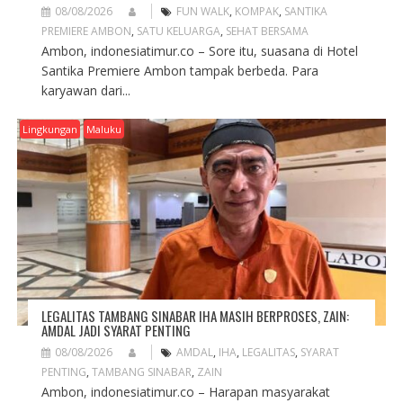
08/08/2026
FUN WALK
,
KOMPAK
,
SANTIKA
PREMIERE AMBON
,
SATU KELUARGA
,
SEHAT BERSAMA
Ambon, indonesiatimur.co – Sore itu, suasana di Hotel
Santika Premiere Ambon tampak berbeda. Para
karyawan dari...
Lingkungan
Maluku
LEGALITAS TAMBANG SINABAR IHA MASIH BERPROSES, ZAIN:
AMDAL JADI SYARAT PENTING
08/08/2026
AMDAL
,
IHA
,
LEGALITAS
,
SYARAT
PENTING
,
TAMBANG SINABAR
,
ZAIN
Ambon, indonesiatimur.co – Harapan masyarakat