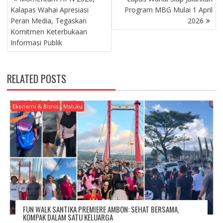
O
Kalapas Wahai Apresiasi
Program MBG Mulai 1 April
S
Peran Media, Tegaskan
2026
T
Komitmen Keterbukaan
N
Informasi Publik
A
V
I
RELATED POSTS
G
A
T
Ekonomi & Bisnis
Maluku
I
O
N
FUN WALK SANTIKA PREMIERE AMBON: SEHAT BERSAMA,
KOMPAK DALAM SATU KELUARGA