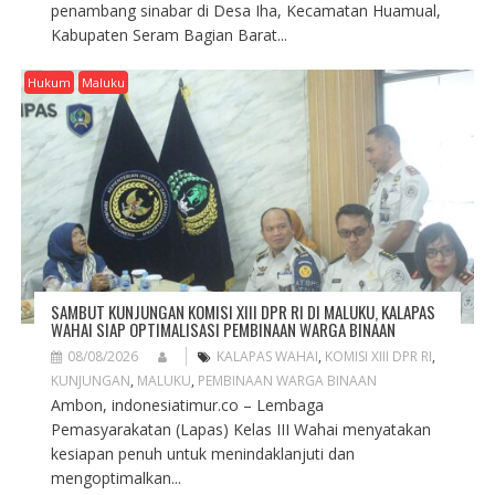
penambang sinabar di Desa Iha, Kecamatan Huamual,
Kabupaten Seram Bagian Barat...
Hukum
Maluku
SAMBUT KUNJUNGAN KOMISI XIII DPR RI DI MALUKU, KALAPAS
WAHAI SIAP OPTIMALISASI PEMBINAAN WARGA BINAAN
08/08/2026
KALAPAS WAHAI
,
KOMISI XIII DPR RI
,
KUNJUNGAN
,
MALUKU
,
PEMBINAAN WARGA BINAAN
Ambon, indonesiatimur.co – Lembaga
Pemasyarakatan (Lapas) Kelas III Wahai menyatakan
kesiapan penuh untuk menindaklanjuti dan
mengoptimalkan...