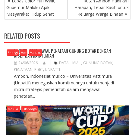
Lepas Color Fun Walk,
Rutan Ambon Hadirkan
O
Gubernur Maluku Ajak
Harapan, Tebar Kasih untuk
S
Masyarakat Hidup Sehat
Keluarga Warga Binaan
T
N
A
RELATED POSTS
V
I
G
UNPATTI SIAP KAWAL PENATAAN GUNUNG BOTAK DENGAN
Energi
Hot
Maluku
RISET DAN DATA ILMIAH
A
24/06/2026
DATA ILMIAH
,
GUNUNG BOTAK
,
T
PENATAAN
,
RISET
,
UNPATTI
I
Ambon, indonesiatimur.co – Universitas Pattimura
O
(Unpatti) menegaskan komitmennya untuk menjadi
N
mitra strategis pemerintah dalam mengawal
penataan...
Maluku
Olahraga