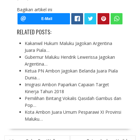
Bagikan artikel ini
RELATED POSTS:
Kakanwil Hukum Maluku Jagokan Argentina
Juara Piala…
Gubernur Maluku Hendrik Lewerissa Jagokan
Argentina…
Ketua PN Ambon Jagokan Belanda Juara Piala
Dunia…
Imigrasi Ambon Paparkan Capaian Target
Kinerja Tahun 2018
Pemilihan Bintang Vokalis Qasidah Gambus dan
Pop…
Kota Ambon Juara Umum Pesparawi XI Provinsi
Maluku…
P