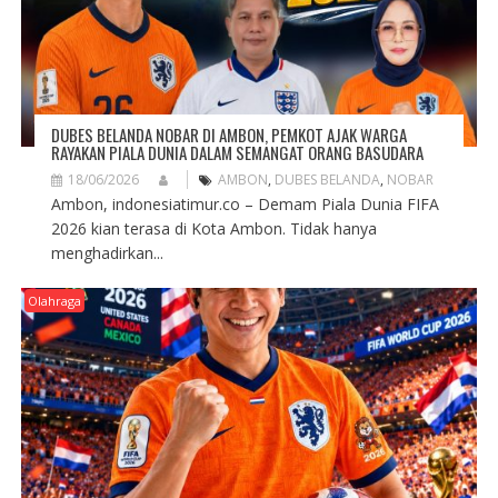
DUBES BELANDA NOBAR DI AMBON, PEMKOT AJAK WARGA
RAYAKAN PIALA DUNIA DALAM SEMANGAT ORANG BASUDARA
18/06/2026
AMBON
,
DUBES BELANDA
,
NOBAR
Ambon, indonesiatimur.co – Demam Piala Dunia FIFA
2026 kian terasa di Kota Ambon. Tidak hanya
menghadirkan...
Olahraga