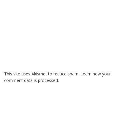
This site uses Akismet to reduce spam.
Learn how your
comment data is processed.