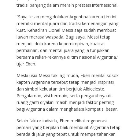
tradisi panjang dalam meraih prestasi internasional.
“Saya tetap mengidolakan Argentina karena tim ini
memiliki mental juara dan tradisi kemenangan yang
kuat. Kehadiran Lionel Messi saja sudah membuat
lawan merasa waspada. Bagi saya, Messi tetap
menjadi idola karena kepemimpinan, kualitas
permainan, dan mental juara yang ia tunjukkan
bersama rekan-rekannya di tim nasional Argentina,”
ujar Eben.
Meski usia Messi tak lagi muda, Eben menilai sosok
kapten Argentina tersebut tetap menjadi inspirasi
dan simbol kekuatan tim berjuluk Albiceleste.
Pengalaman, visi bermain, serta pengaruhnya di
ruang ganti diyakini masih menjadi faktor penting
bagi Argentina dalam menghadapi kompetisi besar.
Selain faktor individu, Eben melihat regenerasi
pemain yang berjalan baik membuat Argentina tetap
berada di jalur yang tepat untuk mempertahankan