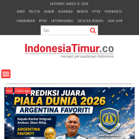
S
SATURDAY, AUGUST 8, 2026
k
EKBIS
POLITIK
HUKUM
OLAHRAGA
BUDAYA
IPTEK
PARIWISATA
i
LINGKUNGAN
OPINI
INTERNASIONAL
CATATAN REDAKSI
LAIN-LAIN
p
t
o
c
o
n
t
e
n
t
Hot
Olahraga