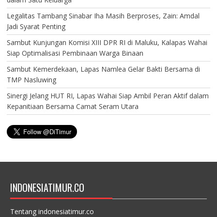
Legalitas Tambang Sinabar Iha Masih Berproses, Zain: Amdal
Jadi Syarat Penting
Sambut Kunjungan Komisi XIII DPR RI di Maluku, Kalapas Wahai
Siap Optimalisasi Pembinaan Warga Binaan
Sambut Kemerdekaan, Lapas Namlea Gelar Bakti Bersama di
TMP Nasluwing
Sinergi Jelang HUT RI, Lapas Wahai Siap Ambil Peran Aktif dalam
Kepanitiaan Bersama Camat Seram Utara
INDONESIATIMUR.CO
Tentang indonesiatimur.co