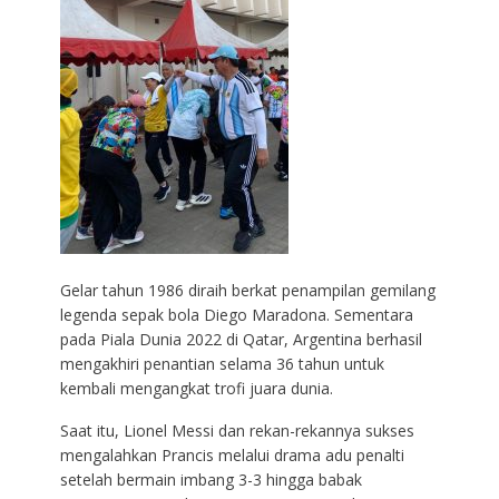
Gelar tahun 1986 diraih berkat penampilan gemilang
legenda sepak bola Diego Maradona. Sementara
pada Piala Dunia 2022 di Qatar, Argentina berhasil
mengakhiri penantian selama 36 tahun untuk
kembali mengangkat trofi juara dunia.
Saat itu, Lionel Messi dan rekan-rekannya sukses
mengalahkan Prancis melalui drama adu penalti
setelah bermain imbang 3-3 hingga babak