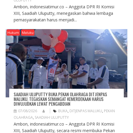
ULUPUTTY
Ambon, indonesiatimur.co – Anggota DPR RI Komisi
XIII, Saadiah Uluputty, menegaskan bahwa lembaga
pemasyarakatan harus menjadi...
Hukum
Maluku
SAADIAH ULUPUTTY BUKA PEKAN OLAHRAGA DITJENPAS
MALUKU, TEGASKAN SEMANGAT KEMERDEKAAN HARUS
DIWUJUDKAN LEWAT PENGABDIAN
07/08/2026
BUKA
,
DITJENPAS MALUKU
,
PEKAN
OLAHRAGA
,
SAADIAH ULUPUTTY
Ambon, indonesiatimur.co – Anggota DPR RI Komisi
XIII, Saadiah Uluputty, secara resmi membuka Pekan