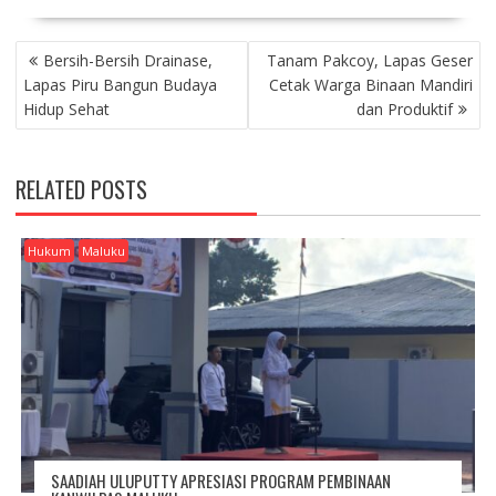
P
Bersih-Bersih Drainase,
Tanam Pakcoy, Lapas Geser
O
Lapas Piru Bangun Budaya
Cetak Warga Binaan Mandiri
S
Hidup Sehat
dan Produktif
T
N
A
RELATED POSTS
V
I
G
Hukum
Maluku
A
T
I
O
N
SAADIAH ULUPUTTY APRESIASI PROGRAM PEMBINAAN