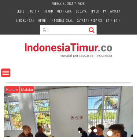
S
FRIDAY, AUGUST 7, 2026
k
EKBIS
POLITIK
HUKUM
OLAHRAGA
BUDAYA
IPTEK
PARIWISATA
i
LINGKUNGAN
OPINI
INTERNASIONAL
CATATAN REDAKSI
LAIN-LAIN
p
t
o
c
o
n
t
e
n
t
Hukum
Maluku