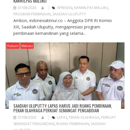
KANWILPAS MALUKU
07/08/2026
APRESIASI
,
KANWILPAS MALUKU
,
PROGRAM PEMBINAAN
,
SAADIAH ULUPUTTY
Ambon, indonesiatimur.co – Anggota DPR RI Komisi
XIII, Saadiah Uluputty, mengapresiasi program
pembinaan kemandirian yang selama...
Hukum
Maluku
SAADIAH ULUPUTTY: LAPAS HARUS JADI RUANG PEMBINAAN,
PEKAN OLAHRAGA PERKUAT SEMANGAT PENGABDIAN
07/08/2026
LAPAS
,
PEKAN OLAHRAGA
,
PERKUAT
SEMANGAT PENGABDIAN
,
RUANG PEMBINAAN
,
SAADIAH