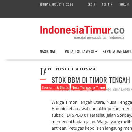
S
SUNDAY, AUGUST 9, 2026
EKBIS
POLITIK
HUKUM
k
i
p
t
o
c
o
NASIONAL
PULAU SULAWESI
KEPULAUAN MAL
n
t
e
TAG:
BBM LANGKA
n
STOK BBM DI TIMOR TENGAH 
t
Ekonomi & Bisnis
Nusa Tenggara Timur
16/04/2013
ANTRIAN
,
BBM LANG
Warga Timor Tengah Utara, Nusa Tengga
Hampir setiap awal dan akhir pekan, mer
subsidi. Di SPBU 01 Naesleu Jalan Sonbay,
memenuhi badan jalan. Warga yang meliha
antrean. Petugas kepolisian langsung m