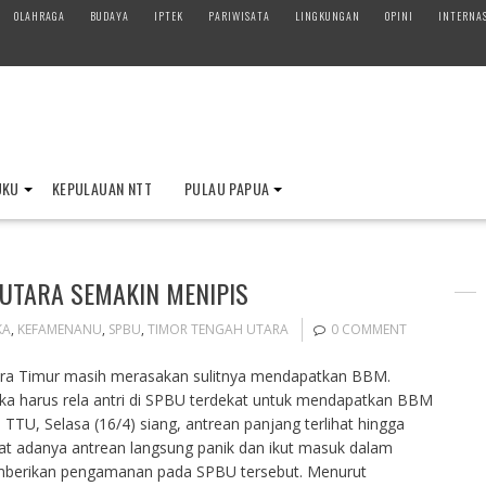
OLAHRAGA
BUDAYA
IPTEK
PARIWISATA
LINGKUNGAN
OPINI
INTERNA
UKU
KEPULAUAN NTT
PULAU PAPUA
UTARA SEMAKIN MENIPIS
KA
,
KEFAMENANU
,
SPBU
,
TIMOR TENGAH UTARA
0 COMMENT
ra Timur masih merasakan sulitnya mendapatkan BBM.
eka harus rela antri di SPBU terdekat untuk mendapatkan BBM
 TTU, Selasa (16/4) siang, antrean panjang terlihat hingga
t adanya antrean langsung panik dan ikut masuk dalam
emberikan pengamanan pada SPBU tersebut. Menurut