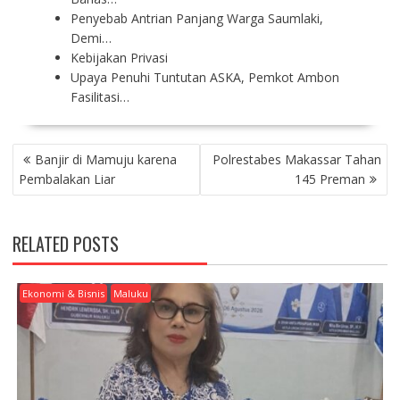
Penyebab Antrian Panjang Warga Saumlaki,
Demi…
Kebijakan Privasi
Upaya Penuhi Tuntutan ASKA, Pemkot Ambon
Fasilitasi…
P
Banjir di Mamuju karena
Polrestabes Makassar Tahan
O
Pembalakan Liar
145 Preman
S
T
N
RELATED POSTS
A
V
I
Ekonomi & Bisnis
Maluku
G
A
T
I
O