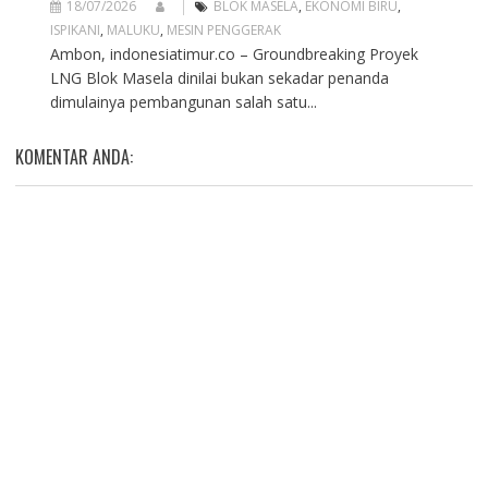
18/07/2026
BLOK MASELA
,
EKONOMI BIRU
,
ISPIKANI
,
MALUKU
,
MESIN PENGGERAK
Ambon, indonesiatimur.co – Groundbreaking Proyek
LNG Blok Masela dinilai bukan sekadar penanda
dimulainya pembangunan salah satu...
KOMENTAR ANDA: