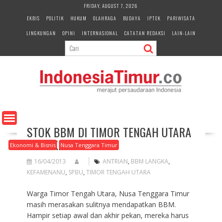
S
FRIDAY, AUGUST 7, 2026
k
EKBIS
POLITIK
HUKUM
OLAHRAGA
BUDAYA
IPTEK
PARIWISATA
i
LINGKUNGAN
OPINI
INTERNASIONAL
CATATAN REDAKSI
LAIN-LAIN
p
t
o
c
o
n
t
e
n
STOK BBM DI TIMOR TENGAH UTARA
t
SEMAKIN MENIPIS
Ekonomi & Bisnis
Nusa Tenggara Timur
16/04/2013
ANTRIAN
,
BBM LANGKA
,
KEFAMENANU
,
SPBU
,
TIMOR TENGAH UTARA
Warga Timor Tengah Utara, Nusa Tenggara Timur
masih merasakan sulitnya mendapatkan BBM.
Hampir setiap awal dan akhir pekan, mereka harus