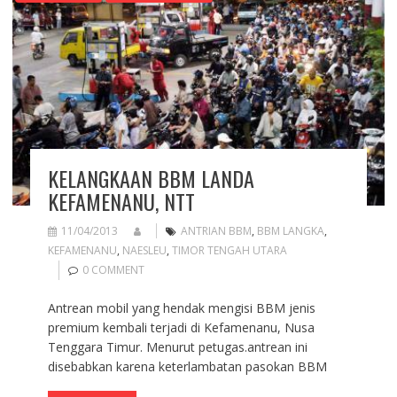
KELANGKAAN BBM LANDA
KEFAMENANU, NTT
11/04/2013
ANTRIAN BBM
,
BBM LANGKA
,
KEFAMENANU
,
NAESLEU
,
TIMOR TENGAH UTARA
0 COMMENT
Antrean mobil yang hendak mengisi BBM jenis
premium kembali terjadi di Kefamenanu, Nusa
Tenggara Timur. Menurut petugas.antrean ini
disebabkan karena keterlambatan pasokan BBM