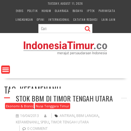
S
TUESDAY, AUGUST 11, 2026
k
EKBIS
POLITIK
HUKUM
OLAHRAGA
BUDAYA
IPTEK
PARIWISATA
i
LINGKUNGAN
OPINI
INTERNASIONAL
CATATAN REDAKSI
LAIN-LAIN
p
t
o
c
o
n
t
e
n
t
TAG:
KEFAMENANU
STOK BBM DI TIMOR TENGAH UTARA
SEMAKIN MENIPIS
Ekonomi & Bisnis
Nusa Tenggara Timur
16/04/2013
ANTRIAN
,
BBM LANGKA
,
KEFAMENANU
,
SPBU
,
TIMOR TENGAH UTARA
0 COMMENT