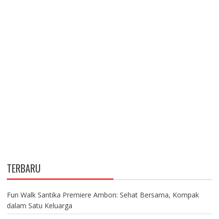
A
T
I
O
N
TERBARU
Fun Walk Santika Premiere Ambon: Sehat Bersama, Kompak
dalam Satu Keluarga