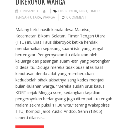
DIKEROYOK WARGA
13/05/2013
DIKEROYOK
,
KDRT
,
TIMOR
TENGAH UTARA
,
WARGA
0 COMMENT
Malang betul nasib kepala desa Maurisu,
Kecamatan Bikomi Selatan, Timor Tengah Utara
(TTU) ini. Elias Taus dikeroyok ketika hendak
mendamaikan sepasang suami istri yang tengah
bertengkar. Pengeroyokan itu dilakukan oleh
keluarga dari pasangan suami-istri yang bertengkar
di desa itu. Diduga mereka tidak puas atas hasil
keputusan denda adat yang memberatkan
keduabelah pihak akibatnya sang kades menjadi
bulan-bulanan warga. “Mereka sudah urus kasus
KDRT sejak Minggu sore, sedangkan kejadian
pengeroyokan berlangsung juga ditempat itu tengah
malam sekira pukul 11.30 wita,” terang Wakapolres
TTU, Kompol Jarot Yusfiq Andito, Senin (13/05)
seperti dilansir…