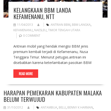
KELANGKAAN BBM LANDA
KEFAMENANU, NTT
11/04/2013
ANTRIAN BBM
,
BBM LANGKA
,
KEFAMENANU
,
NAESLEU
,
TIMOR TENGAH UTARA
0 COMMENT
Antrean mobil yang hendak mengisi BBM jenis
premium kembali terjadi di Kefamenanu, Nusa
Tenggara Timur. Menurut petugas.antrean ini
disebabkan karena keterlambatan pasokan BBM
READ MORE
HARAPAN PEMEKARAN KABUPATEN MALAKA
BELUM TERWUJUD
31/10/2012
ANTAMBUA
,
BELU
,
BENNY K HARMAN
,