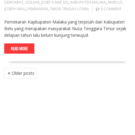
DEMOKRAT
,
GOLKAR
,
JOSEF A NAE SOI
,
KABUPATEN MALAKA
,
MARCUS
JOSEPH MAU
,
PEMEKARAN
,
TIMOR TENGAH UTARA
0 COMMENT
Pemekaran Kapbupaten Malaka yang terpisah dari Kabupaten
Belu yang merupakan masyarakat Nusa Tenggara Timur sejak
delapan tahun lalu belum kunjung terwujud.
READ MORE
P
Older posts
O
S
T
S
N
A
V
I
G