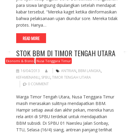
para siswa langsung dipulangkan setelah mendapat
kabar tersebut. “Mereka kaget ketika diinformasikan
bahwa pelaksanaan ujian diundur sore. Mereka tidak
protes. Hanya…
READ MORE
STOK BBM DI TIMOR TENGAH UTARA
SEMAKIN MENIPIS
Ekonomi & Bisnis
Nusa Tenggara Timur
16/04/2013
ANTRIAN
,
BBM LANGKA
,
KEFAMENANU
,
SPBU
,
TIMOR TENGAH UTARA
0 COMMENT
Warga Timor Tengah Utara, Nusa Tenggara Timur
masih merasakan sulitnya mendapatkan BBM.
Hampir setiap awal dan akhir pekan, mereka harus
rela antri di SPBU terdekat untuk mendapatkan
BBM subsidi. Di SPBU 01 Naesleu Jalan Sonbay,
TTU, Selasa (16/4) siang, antrean panjang terlihat