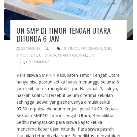
UN SMP DI TIMOR TENGAH UTARA
DITUNDA 6 JAM
22/04/2013
DITUNDA
,
PENDIDIKAN
,
SMP
,
TIMOR TENGAH UTARA
,
UJIAN NASIONAL
,
UN
0 COMMENT
Para siswa SMPN 1 Kabupaten Timor Tengah Utara
hanya bisa pasrah ketika harus menunggu selama 6
jam lebih untuk mengikuti Ujian Nasional. Pasalnya,
naskah soal UN tersebut belum diterima sekolah
sehingga jadwal yang seharusnya dimulai pukul
07.30 terpaksa diundur menjadi pukul 14.00. Kepala
Sekolah SMPN1 Timor Tengah Utara, Benediktus
Sedhu mengatakan para siswa kaget ketika
menerima kabar ujian ditunda. Para siswa pasrah
jika ujian tetap digelar sore. Benediktus mengatakan