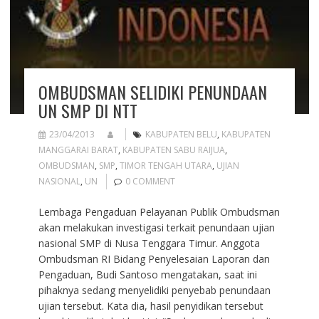
OMBUDSMAN SELIDIKI PENUNDAAN
UN SMP DI NTT
23/04/2013
KABUPATEN BELU
,
KABUPATEN
MANGGARAI BARAT
,
KABUPATEN SABU RAIJUA
,
OMBUDSMAN
,
SMP
,
TIMOR TENGAH UTARA
,
UJIAN
NASIONAL
,
UN
0 COMMENT
Lembaga Pengaduan Pelayanan Publik Ombudsman
akan melakukan investigasi terkait penundaan ujian
nasional SMP di Nusa Tenggara Timur. Anggota
Ombudsman RI Bidang Penyelesaian Laporan dan
Pengaduan, Budi Santoso mengatakan, saat ini
pihaknya sedang menyelidiki penyebab penundaan
ujian tersebut. Kata dia, hasil penyidikan tersebut