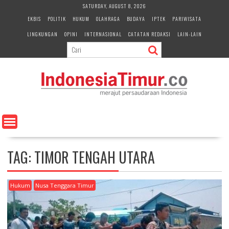
S
SATURDAY, AUGUST 8, 2026
k
EKBIS
POLITIK
HUKUM
OLAHRAGA
BUDAYA
IPTEK
PARIWISATA
i
LINGKUNGAN
OPINI
INTERNASIONAL
CATATAN REDAKSI
LAIN-LAIN
p
t
o
c
o
n
t
e
n
t
TAG:
TIMOR TENGAH UTARA
Hukum
Nusa Tenggara Timur