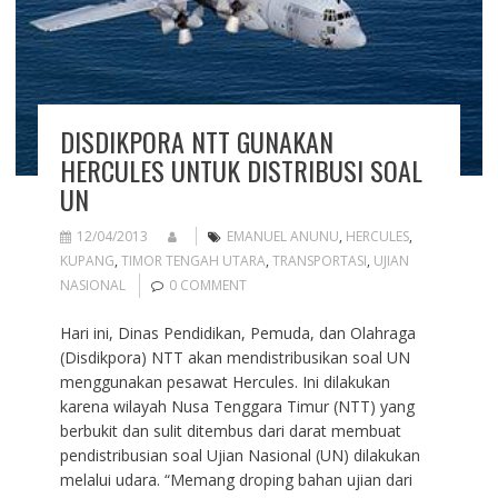
DISDIKPORA NTT GUNAKAN
HERCULES UNTUK DISTRIBUSI SOAL
UN
12/04/2013
EMANUEL ANUNU
,
HERCULES
,
KUPANG
,
TIMOR TENGAH UTARA
,
TRANSPORTASI
,
UJIAN
NASIONAL
0 COMMENT
Hari ini, Dinas Pendidikan, Pemuda, dan Olahraga
(Disdikpora) NTT akan mendistribusikan soal UN
menggunakan pesawat Hercules. Ini dilakukan
karena wilayah Nusa Tenggara Timur (NTT) yang
berbukit dan sulit ditembus dari darat membuat
pendistribusian soal Ujian Nasional (UN) dilakukan
melalui udara. “Memang droping bahan ujian dari