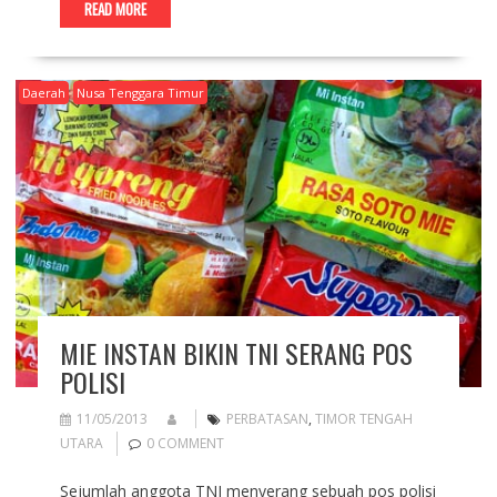
READ MORE
Daerah
Nusa Tenggara Timur
MIE INSTAN BIKIN TNI SERANG POS
POLISI
11/05/2013
PERBATASAN
,
TIMOR TENGAH
UTARA
0 COMMENT
Sejumlah anggota TNI menyerang sebuah pos polisi