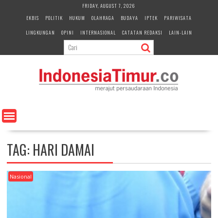
S
FRIDAY, AUGUST 7, 2026
k
EKBIS
POLITIK
HUKUM
OLAHRAGA
BUDAYA
IPTEK
PARIWISATA
i
LINGKUNGAN
OPINI
INTERNASIONAL
CATATAN REDAKSI
LAIN-LAIN
p
t
o
c
o
n
t
e
n
t
TAG:
HARI DAMAI
Nasional