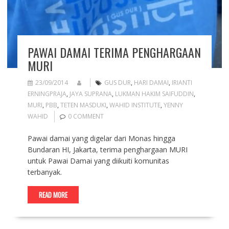
PAWAI DAMAI TERIMA PENGHARGAAN
MURI
23/09/2014
GUS DUR
,
HARI DAMAI
,
IRIANTI
ERNINGPRAJA
,
JAYA SUPRANA
,
LUKMAN HAKIM SAIFUDDIN
,
MURI
,
PBB
,
TETEN MASDUKI
,
WAHID INSTITUTE
,
YENNY
WAHID
0 COMMENT
Pawai damai yang digelar dari Monas hingga
Bundaran HI, Jakarta, terima penghargaan MURI
untuk Pawai Damai yang diikuiti komunitas
terbanyak.
READ MORE