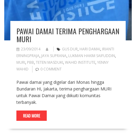
PAWAI DAMAI TERIMA PENGHARGAAN
MURI
23/09/2014
GUS DUR
,
HARI DAMAI
,
IRIANTI
ERNINGPRAJA
,
JAYA SUPRANA
,
LUKMAN HAKIM SAIFUDDIN
,
MURI
,
PBB
,
TETEN MASDUKI
,
WAHID INSTITUTE
,
YENNY
WAHID
0 COMMENT
Pawai damai yang digelar dari Monas hingga
Bundaran HI, Jakarta, terima penghargaan MURI
untuk Pawai Damai yang diikuiti komunitas
terbanyak.
READ MORE