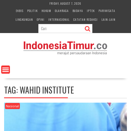
S
FRIDAY, AUGUST 7, 2026
k
EKBIS
POLITIK
HUKUM
OLAHRAGA
BUDAYA
IPTEK
PARIWISATA
i
LINGKUNGAN
OPINI
INTERNASIONAL
CATATAN REDAKSI
LAIN-LAIN
p
t
o
c
o
n
t
e
n
t
TAG:
WAHID INSTITUTE
Nasional